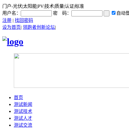
门户-光伏|太阳能|PV|技术|质量|认证|标准
用户名：
密 码：
自动
注册
|
找回密码
设为首页
|
领跑者创新论坛
|
首页
测试新闻
测试技术
测试人才
测试交流