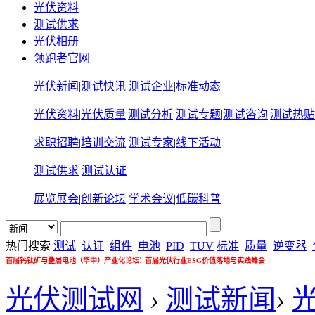
光伏资料
测试供求
光伏相册
领跑者官网
光伏新闻
|
测试快讯
测试企业
|
标准动态
光伏资料
|
光伏质量
|
测试分析
测试专题
|
测试咨询
|
测试热贴
求职招聘
|
培训交流
测试专家
|
线下活动
测试供求
测试认证
展览展会
|
创新论坛
学术会议
|
低碳科普
热门搜索
测试
认证
组件
电池
PID
TUV
标准
质量
逆变器
;
首届钙钛矿与叠层电池（华中）产业化论坛
首届光伏行业ESG价值落地与实践峰会
光伏测试网
›
测试新闻
›