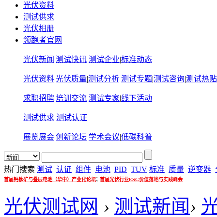
光伏资料
测试供求
光伏相册
领跑者官网
光伏新闻
|
测试快讯
测试企业
|
标准动态
光伏资料
|
光伏质量
|
测试分析
测试专题
|
测试咨询
|
测试热贴
求职招聘
|
培训交流
测试专家
|
线下活动
测试供求
测试认证
展览展会
|
创新论坛
学术会议
|
低碳科普
热门搜索
测试
认证
组件
电池
PID
TUV
标准
质量
逆变器
;
首届钙钛矿与叠层电池（华中）产业化论坛
首届光伏行业ESG价值落地与实践峰会
光伏测试网
›
测试新闻
›