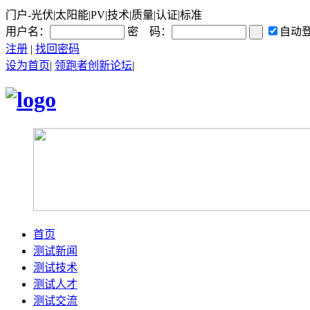
门户-光伏|太阳能|PV|技术|质量|认证|标准
用户名：
密 码：
自动
注册
|
找回密码
设为首页
|
领跑者创新论坛
|
首页
测试新闻
测试技术
测试人才
测试交流