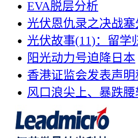
EVA脱层分析
光伏恩仇录之决战塞外
光伏故事(11)：留
阳光动力号迫降日本
香港证监会发表声明
风口浪尖上、暴跌腰