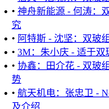
•
神舟新能源 - 何涛
究
•
阿特斯 - 沈坚：双
•
3M：朱小庆 - 适于
•
协鑫：田介花 - 双
势
•
航天机电：张忠卫 - 
及介绍