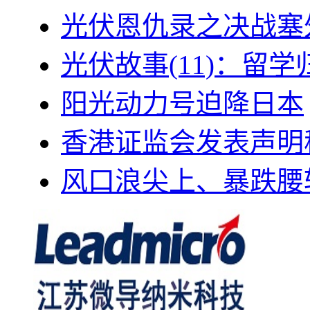
光伏恩仇录之决战塞外
光伏故事(11)：留
阳光动力号迫降日本
香港证监会发表声明
风口浪尖上、暴跌腰