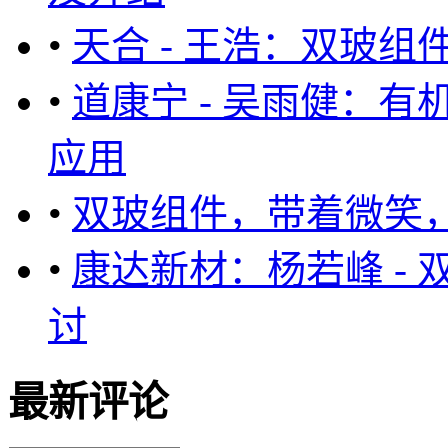
•
天合 - 王浩：双玻
•
道康宁 - 吴雨健：
应用
•
双玻组件，带着微笑，她
•
康达新材：杨若峰 -
讨
最新评论