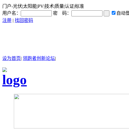
门户-光伏|太阳能|PV|技术|质量|认证|标准
用户名：
密 码：
自动
注册
|
找回密码
设为首页
|
领跑者创新论坛
|