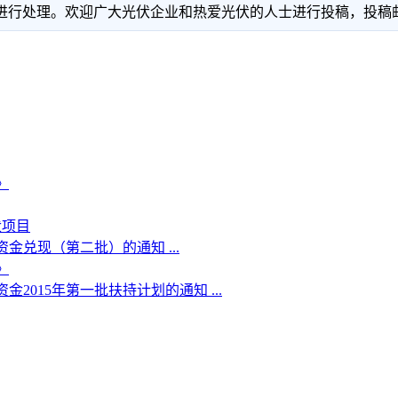
理。欢迎广大光伏企业和热爱光伏的人士进行投稿，投稿邮箱：info
》
伏项目
金兑现（第二批）的通知 ...
》
015年第一批扶持计划的通知 ...