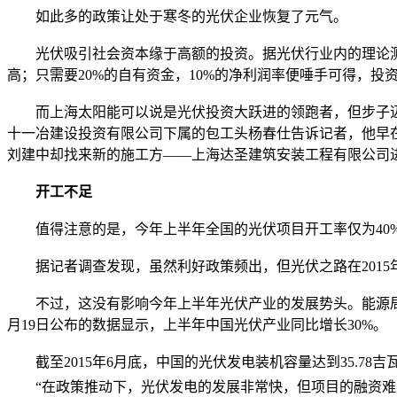
如此多的政策让处于寒冬的光伏企业恢复了元气。
光伏吸引社会资本缘于高额的投资。据光伏行业内的理论测算
高；只需要20%的自有资金，10%的净利润率便唾手可得，投
而上海太阳能可以说是光伏投资大跃进的领跑者，但步子迈得
十一冶建设投资有限公司下属的包工头杨春仕告诉记者，他早在7
刘建中却找来新的施工方——上海达圣建筑安装工程有限公司
开工不足
值得注意的是，今年上半年全国的光伏项目开工率仅为40%
据记者调查发现，虽然利好政策频出，但光伏之路在2015
不过，这没有影响今年上半年光伏产业的发展势头。能源局公布的
月19日公布的数据显示，上半年中国光伏产业同比增长30%。
截至2015年6月底，中国的光伏发电装机容量达到35.78吉瓦，
“在政策推动下，光伏发电的发展非常快，但项目的融资难度