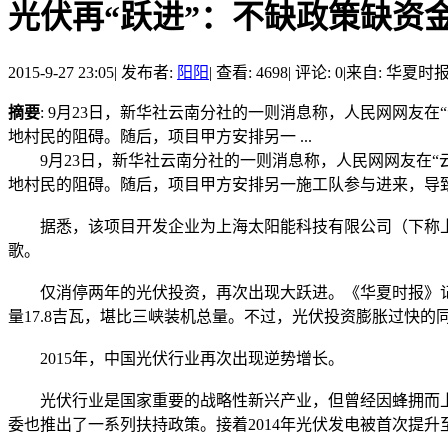
光伏再“跃进”：不缺政策缺资
2015-9-27 23:05
|
发布者:
阳阳
|
查看: 4698
|
评论: 0
|
来自: 华夏时
摘要
: 9月23日，新华社云南分社的一则消息称，人民网网友
地村民的阻碍。随后，项目甲方安排另一 ...
9月23日，新华社云南分社的一则消息称，人民网网友在“云
地村民的阻碍。随后，项目甲方安排另一施工队参与进来，导致
据悉，该项目开发企业为上海太阳能科技有限公司（下称上
歌。
仅消停两年的光伏投资，再次出现大跃进。《华夏时报》记者了
量17.8吉瓦，堪比三峡装机总量。不过，光伏投资膨胀过快的
2015年，中国光伏行业再次出现逆势增长。
光伏行业是国家重要的战略性新兴产业，但曾经因蜂拥而上
委也推出了一系列扶持政策。接着2014年光伏发电被首次提