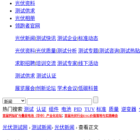
光伏资料
测试供求
光伏相册
领跑者官网
光伏新闻
|
测试快讯
测试企业
|
标准动态
光伏资料
|
光伏质量
|
测试分析
测试专题
|
测试咨询
|
测试热贴
求职招聘
|
培训交流
测试专家
|
线下活动
测试供求
测试认证
展览展会
|
创新论坛
学术会议
|
低碳科普
热门搜索
测试
认证
组件
电池
PID
TUV
标准
质量
逆变器
;
首届钙钛矿与叠层电池（华中）产业化论坛
首届光伏行业ESG价值落地与实践峰会
光伏测试网
›
测试新闻
›
光伏新闻
›
查看正文