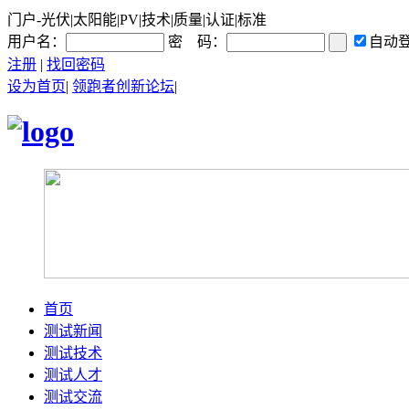
门户-光伏|太阳能|PV|技术|质量|认证|标准
用户名：
密 码：
自动
注册
|
找回密码
设为首页
|
领跑者创新论坛
|
首页
测试新闻
测试技术
测试人才
测试交流