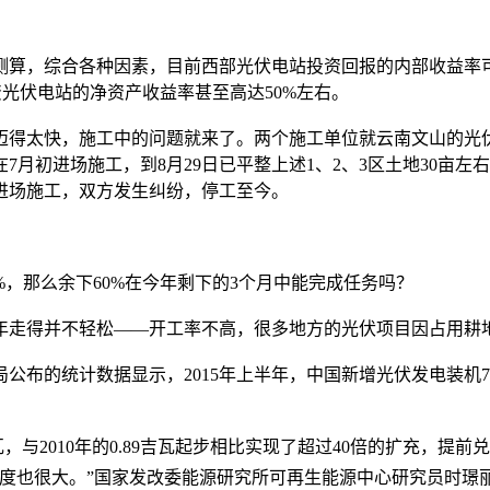
，综合各种因素，目前西部光伏电站投资回报的内部收益率可达
资光伏电站的净资产收益率甚至高达50%左右。
太快，施工中的问题就来了。两个施工单位就云南文山的光伏发
月初进场施工，到8月29日已平整上述1、2、3区土地30亩
进场施工，双方发生纠纷，停工至今。
，那么余下60%在今年剩下的3个月中能完成任务吗？
年走得并不轻松——开工率不高，很多地方的光伏项目因占用耕
统计数据显示，2015年上半年，中国新增光伏发电装机773万
与2010年的0.89吉瓦起步相比实现了
超过40倍的扩充，提前兑
也很大。”国家发改委能源研究所可再生能源中心研究员时璟