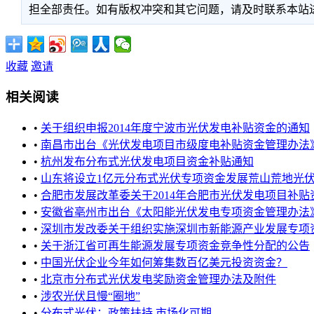
担全部责任。如有版权冲突和其它问题，请及时联系本站进行处
收藏
邀请
相关阅读
•
关于组织申报2014年度宁波市光伏发电补贴资金的通知
•
南昌市出台《光伏发电项目市级度电补贴资金管理办法
•
杭州发布分布式光伏发电项目资金补贴通知
•
山东将设立1亿元分布式光伏专项资金发展荒山荒地光
•
合肥市发展改革委关于2014年合肥市光伏发电项目补贴资
•
安徽省亳州市出台《太阳能光伏发电专项资金管理办法
•
深圳市发改委关于组织实施深圳市新能源产业发展专项资金2
•
关于浙江省可再生能源发展专项资金竞争性分配的公告
•
中国光伏企业今年如何筹集数百亿美元投资资金？
•
北京市分布式光伏发电奖励资金管理办法及附件
•
涉农光伏且慢“圈地”
•
分布式光伏：政策扶持 市场化可期