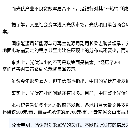
而光伏产业不良贷款率居高不下，是银行对其“不热情”的根本
据了解，大量社会资本进入光伏市场，光伏项目承包商会转
案。
国家能源局新能源与可再生能源司副司长梁志鹏曾坦承，分
地面电站需要走的程序甚至比建在屋顶上的分布式还要少，而
事实上，光伏缺少的不再是政策而是资金。“经历了2011—
资的首善财富高级副总裁武良军表示。
虽然今年形势喜人，但工信部也指出，中国的光伏产业发展
事实上，光伏产业的问题还有很多。目前，中国整个光伏行业
本报记者采访多个地方政府还发现，各地出台大量文件支持光
补偿仅500元/亩，而最初承诺的是700元/亩。”云南省文山
免责申明：感谢您对TestPV的关注。本网站所发布的