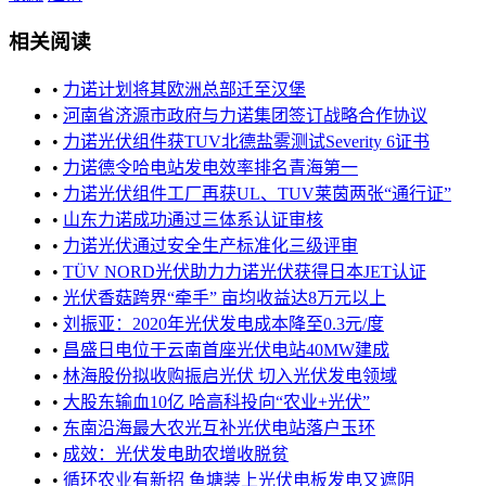
相关阅读
•
力诺计划将其欧洲总部迁至汉堡
•
河南省济源市政府与力诺集团签订战略合作协议
•
力诺光伏组件获TUV北德盐雾测试Severity 6证书
•
力诺德令哈电站发电效率排名青海第一
•
力诺光伏组件工厂再获UL、TUV莱茵两张“通行证”
•
山东力诺成功通过三体系认证审核
•
力诺光伏通过安全生产标准化三级评审
•
TÜV NORD光伏助力力诺光伏获得日本JET认证
•
光伏香菇跨界“牵手” 亩均收益达8万元以上
•
刘振亚：2020年光伏发电成本降至0.3元/度
•
昌盛日电位于云南首座光伏电站40MW建成
•
林海股份拟收购振启光伏 切入光伏发电领域
•
大股东输血10亿 哈高科投向“农业+光伏”
•
东南沿海最大农光互补光伏电站落户玉环
•
成效：光伏发电助农增收脱贫
•
循环农业有新招 鱼塘装上光伏电板发电又遮阴