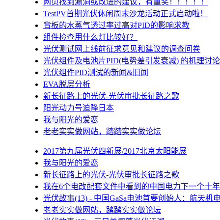
网页找到漏洞或改进的建议，有重奖！！！！！
TestPV首期光伏休闲周末沙龙活动正式启动啦！
背板的水蒸气透过率过高对PID的影响求教
组件检查用什么灯比较好？
光伏测试网上线前征求意见和建议的调查问卷
光伏组件及电池片PID(电势差引发衰减) 的机理讨论
光伏组件PID测试的新闻&旧闻
EVA脱层分析
新长征路上的光伏-光伏审批长征路之歌
阳光动力号迫降日本
我与阳光的爱恋
老老实实做网站，踏踏实实做论坛
2017第九届光伏四新展/2017北京太阳能展
我与阳光的爱恋
新长征路上的光伏-光伏审批长征路之歌
我在6个电改配套文件中看到的中国电力下一个十年
光伏故事(13) - 中国GaSa电池首要创始人：航天机
老老实实做网站，踏踏实实做论坛