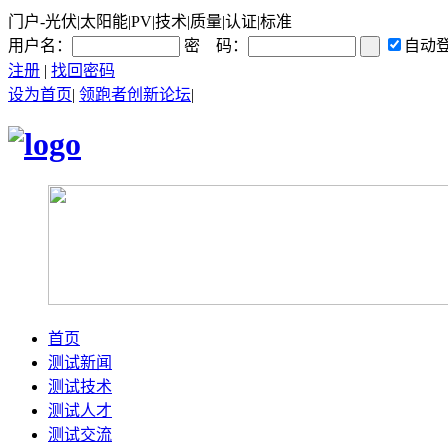
门户-光伏|太阳能|PV|技术|质量|认证|标准
用户名：
密 码：
自动
注册
|
找回密码
设为首页
|
领跑者创新论坛
|
首页
测试新闻
测试技术
测试人才
测试交流