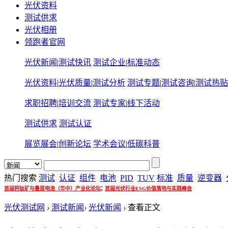
光伏资料
测试供求
光伏相册
领跑者官网
光伏新闻
|
测试快讯
测试企业
|
标准动态
光伏资料
|
光伏质量
|
测试分析
测试专题
|
测试咨询
|
测试热贴
求职招聘
|
培训交流
测试专家
|
线下活动
测试供求
测试认证
展览展会
|
创新论坛
学术会议
|
低碳科普
热门搜索
测试
认证
组件
电池
PID
TUV
标准
质量
逆变器
;
首届钙钛矿与叠层电池（华中）产业化论坛
首届光伏行业ESG价值落地与实践峰会
光伏测试网
›
测试新闻
›
光伏新闻
›
查看正文