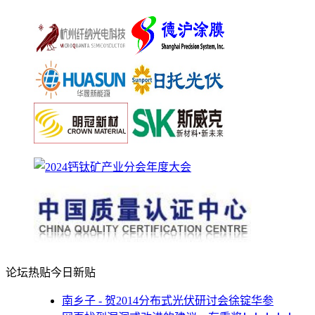
论坛热贴
今日新贴
南乡子 - 贺2014分布式光伏研讨会徐锭华参