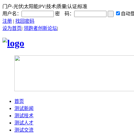
门户-光伏|太阳能|PV|技术|质量|认证|标准
用户名：
密 码：
自动
注册
|
找回密码
设为首页
|
领跑者创新论坛
|
首页
测试新闻
测试技术
测试人才
测试交流