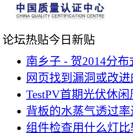
论坛热贴
今日新贴
南乡子 - 贺2014
网页找到漏洞或改进
TestPV首期光伏
背板的水蒸气透过率
组件检查用什么灯比