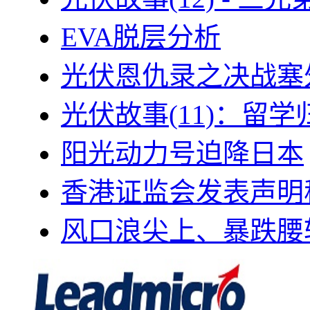
EVA脱层分析
光伏恩仇录之决战塞外
光伏故事(11)：留
阳光动力号迫降日本
香港证监会发表声明
风口浪尖上、暴跌腰