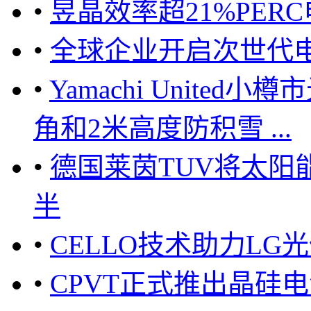
•
昱晶效率超21%PER
•
全球企业开启次世代
•
Yamachi Unite
角和2米高度防积雪 ...
•
德国莱茵TUV将太阳
半
•
CELLO技术助力LG
•
CPVT正式推出晶硅