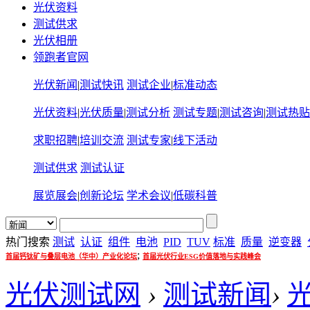
光伏资料
测试供求
光伏相册
领跑者官网
光伏新闻
|
测试快讯
测试企业
|
标准动态
光伏资料
|
光伏质量
|
测试分析
测试专题
|
测试咨询
|
测试热贴
求职招聘
|
培训交流
测试专家
|
线下活动
测试供求
测试认证
展览展会
|
创新论坛
学术会议
|
低碳科普
热门搜索
测试
认证
组件
电池
PID
TUV
标准
质量
逆变器
;
首届钙钛矿与叠层电池（华中）产业化论坛
首届光伏行业ESG价值落地与实践峰会
光伏测试网
›
测试新闻
›