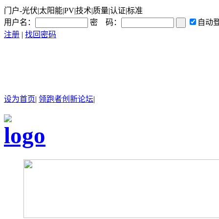
门户-光伏|太阳能|PV|技术|质量|认证|标准
用户名：
密 码：
自动
注册
|
找回密码
设为首页
|
领跑者创新论坛
|