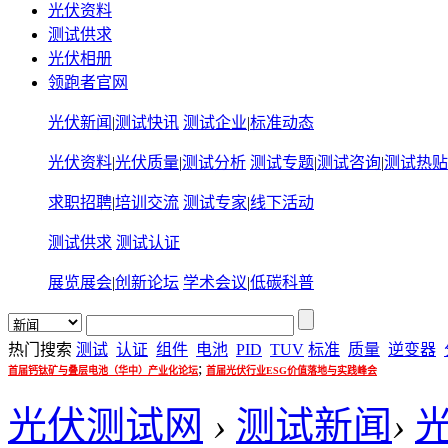
光伏资料
测试供求
光伏相册
领跑者官网
光伏新闻
|
测试快讯
测试企业
|
标准动态
光伏资料
|
光伏质量
|
测试分析
测试专题
|
测试咨询
|
测试热贴
求职招聘
|
培训交流
测试专家
|
线下活动
测试供求
测试认证
展览展会
|
创新论坛
学术会议
|
低碳科普
热门搜索
测试
认证
组件
电池
PID
TUV
标准
质量
逆变器
;
首届钙钛矿与叠层电池（华中）产业化论坛
首届光伏行业ESG价值落地与实践峰会
光伏测试网
›
测试新闻
›