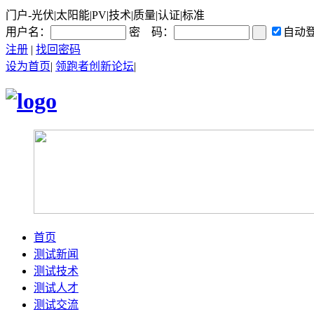
门户-光伏|太阳能|PV|技术|质量|认证|标准
用户名：
密 码：
自动
注册
|
找回密码
设为首页
|
领跑者创新论坛
|
首页
测试新闻
测试技术
测试人才
测试交流