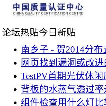
论坛热贴
今日新贴
南乡子 - 贺2014
网页找到漏洞或改进
TestPV首期光伏
背板的水蒸气透过率
组件检查用什么灯比