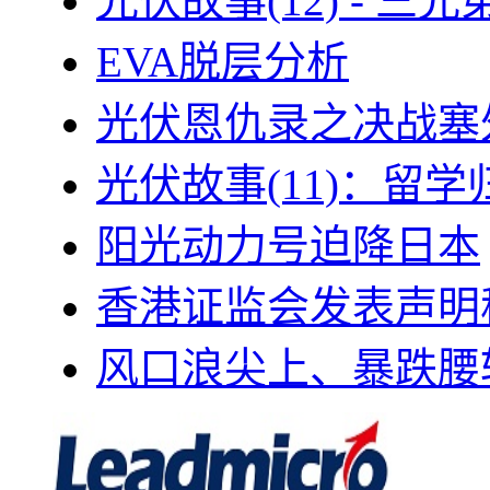
光伏故事(12) - 
EVA脱层分析
光伏恩仇录之决战塞外
光伏故事(11)：留
阳光动力号迫降日本
香港证监会发表声明
风口浪尖上、暴跌腰