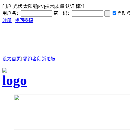
门户-光伏|太阳能|PV|技术|质量|认证|标准
用户名：
密 码：
自动
注册
|
找回密码
设为首页
|
领跑者创新论坛
|