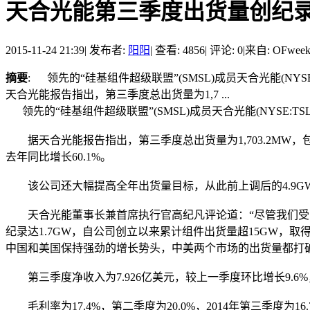
天合光能第三季度出货量创纪录超
2015-11-24 21:39
|
发布者:
阳阳
|
查看: 4856
|
评论: 0
|
来自: OFwee
摘要
: 领先的“硅基组件超级联盟”(SMSL)成员天合光能(
天合光能报告指出，第三季度总出货量为1,7 ...
领先的“硅基组件超级联盟”(SMSL)成员天合光能(NYSE
据天合光能报告指出，第三季度总出货量为1,703.2MW，包括
去年同比增长60.1%。
该公司还大幅提高全年出货量目标，从此前上调后的4.9GW至5
天合光能董事长兼首席执行官高纪凡评论道：“尽管我们受到了
纪录达1.7GW，自公司创立以来累计组件出货量超15GW，取
中国和美国保持强劲的增长势头，中美两个市场的出货量都打
第三季度净收入为7.926亿美元，较上一季度环比增长9.6%
毛利率为17.4%，第二季度为20.0%，2014年第三季度为16.