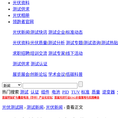
光伏资料
测试供求
光伏相册
领跑者官网
光伏新闻
|
测试快讯
测试企业
|
标准动态
光伏资料
|
光伏质量
|
测试分析
测试专题
|
测试咨询
|
测试热贴
求职招聘
|
培训交流
测试专家
|
线下活动
测试供求
测试认证
展览展会
|
创新论坛
学术会议
|
低碳科普
热门搜索
测试
认证
组件
电池
PID
TUV
标准
质量
逆变器
;
首届钙钛矿与叠层电池（华中）产业化论坛
首届光伏行业ESG价值落地与实践峰会
光伏测试网
›
测试新闻
›
光伏新闻
›
查看正文