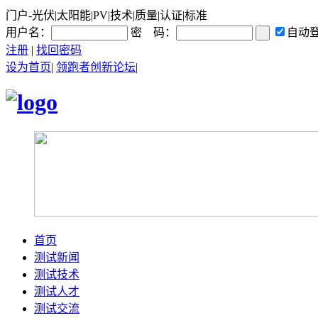
门户-光伏|太阳能|PV|技术|质量|认证|标准
用户名：
密 码：
自动
注册
|
找回密码
设为首页
|
领跑者创新论坛
|
首页
测试新闻
测试技术
测试人才
测试交流