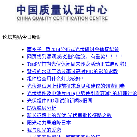
论坛热贴
今日新贴
南乡子 - 贺2014分布式光伏研讨会徐锭华参
网页找到漏洞或改进的建议，有重奖！！！！！
TestPV首期光伏休闲周末沙龙活动正式启动啦！
背板的水蒸气透过率过高对PID的影响求教
组件检查用什么灯比较好？
光伏测试网上线前征求意见和建议的调查问卷
光伏组件及电池片PID(电势差引发衰减) 的机理讨论
光伏组件PID测试的新闻&旧闻
EVA脱层分析
新长征路上的光伏-光伏审批长征路之歌
阳光动力号迫降日本
我与阳光的爱恋