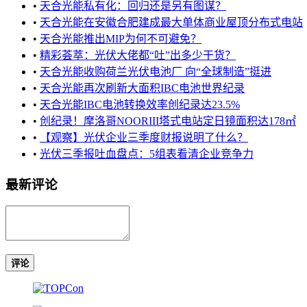
•
天合光能私有化：回归还是另有图谋？
•
天合光能在安徽合肥建成最大单体商业屋顶分布式电站
•
天合光能推出MIP为何不可避免？
•
精彩荟萃：光伏大佬都“吐”出多少干货？
•
天合光能收购荷兰光伏电池厂 向“全球制造”挺进
•
天合光能再次刷新大面积IBC电池世界纪录
•
天合光能IBC电池转换效率创纪录达23.5%
•
创纪录！摩洛哥NOORIII塔式电站定日镜面积达178㎡
•
【观察】光伏企业三季度财报说明了什么？
•
光伏三季报吐血盘点：5组表看清企业竞争力
最新评论
评论