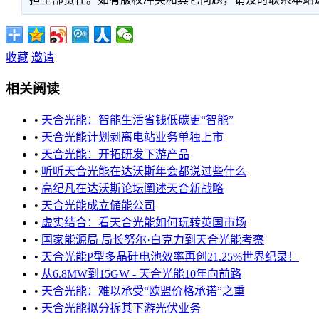
收藏
邀请
相关阅读
•
天合光能：智能生活省钱低碳更“智能”
•
天合光能计划剥离电站业务单独上市
•
天合光能：开拓研发下游产品
•
听听天合光能在达沃斯年会都说过些什么
•
高纪凡在达沃斯论坛阐述天合新战略
•
天合光能成立储能公司
•
虚实结合：看天合光能如何玩转英国市场
•
国家能源局 局长努尔·白克力到天合光能考察
•
天合光能P型多晶硅电池效率再创21.25%世界纪录！
•
从6.8MW到15GW - 天合光能10年向前路
•
天合光能：难以承受“欧盟价格承诺”之重
•
天合光能拟分拆其下游光伏业务