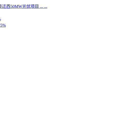
MW光伏项目 ... ...
%
5%