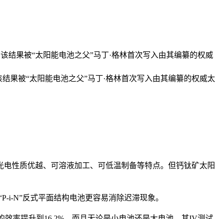
。该结果被“太阳能电池之父”马丁·格林首次写入由其编纂的权威
结果被“太阳能电池之父”马丁·格林首次写入由其编纂的权威太
电性质优越、可溶液加工、可低温制备等特点。但钙钛矿太阳
i-N”反式平面结构电池更容易消除迟滞现象。
池的效率提升到16.2%，而且无论是小电池还是大电池，其IV测试