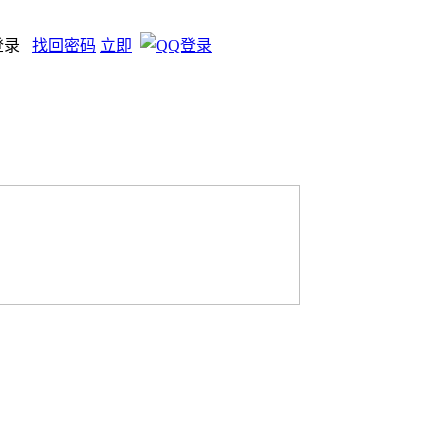
登录
找回密码
立即