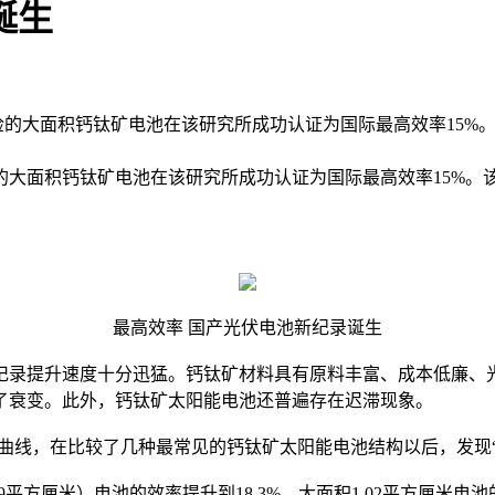
诞生
送检的大面积钙钛矿电池在该研究所成功认证为国际最高效率15%
大面积钙钛矿电池在该研究所成功认证为国际最高效率15%。该
最高效率 国产光伏电池新纪录诞生
录提升速度十分迅猛。钙钛矿材料具有原料丰富、成本低廉、光
了衰变。此外，钙钛矿太阳能电池还普遍存在迟滞现象。
线，在比较了几种最常见的钙钛矿太阳能电池结构以后，发现“P-
9平方厘米）电池的效率提升到18.3%，大面积1.02平方厘米电