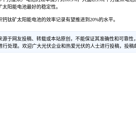
矿太阳能电池最好的稳定性。
钛矿太阳能电池的效率记录有望推进到20%的水平。
信息来源于网友投稿、转载或本站原创，不能保证其准确性和可靠
理。欢迎广大光伏企业和热爱光伏的人士进行投稿，投稿邮箱：info