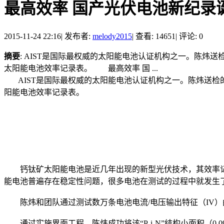
最高效率 国产光伏电池新纪录
2015-11-24 22:16
|
发布者:
melody2015
|
查看: 14651
|
评论: 0
摘要
: AIST是国际最权威的太阳能电池认证机构之一。陈炜
太阳能电池效率记录表。 最高效率 国 ...
AIST是国际最权威的太阳能电池认证机构之一。陈炜送检的
阳能电池效率记录表。
钙钛矿太阳能电池是近几年出现的新型光伏技术，其效率记
能电池普遍存在稳定性问题，很多电池在测试的过程中就发生
陈炜和团队通过测试数万条电池电流/电压输出特征（IV）曲
通过实施界面工程，陈炜成功将该“P-i-N”结构小面积（0.0