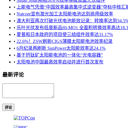
•
Silfab Solar亮相18.4％效率等级双面光伏组件
•
上能电气凭借“中国效率最高集中式逆变器”夺标中核汇能迁西50
•
Natcore宣布激光加工太阳能电池达到商用级效率
•
澳大利亚再次打破光伏电池能效记录：转换率达到34.5
•
乐叶光伏发布低衰新品Hi-MO1 全面积转换效率高达18.3
•
夏普和日本政府的项目使三结组件效率达31.17%
•
22.6%！ZSW刷新CIGS薄膜太阳能电池效率纪录
•
6月纪录再刷新 SunPower太阳能效率达24.1%
•
基于钙钛矿太阳能电池的一体化“光电容器”
•
太阳电池中国最高效率启动并进行首次发布
最新评论
评论