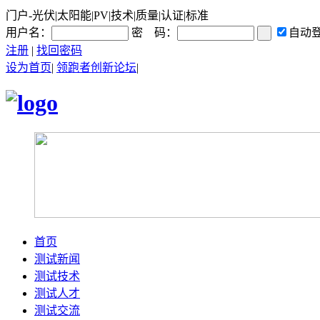
门户-光伏|太阳能|PV|技术|质量|认证|标准
用户名：
密 码：
自动
注册
|
找回密码
设为首页
|
领跑者创新论坛
|
首页
测试新闻
测试技术
测试人才
测试交流