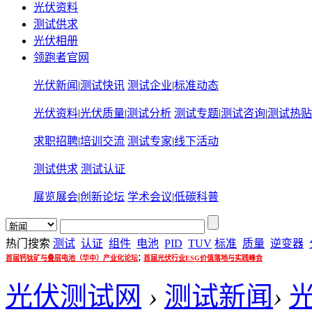
光伏资料
测试供求
光伏相册
领跑者官网
光伏新闻
|
测试快讯
测试企业
|
标准动态
光伏资料
|
光伏质量
|
测试分析
测试专题
|
测试咨询
|
测试热贴
求职招聘
|
培训交流
测试专家
|
线下活动
测试供求
测试认证
展览展会
|
创新论坛
学术会议
|
低碳科普
热门搜索
测试
认证
组件
电池
PID
TUV
标准
质量
逆变器
;
首届钙钛矿与叠层电池（华中）产业化论坛
首届光伏行业ESG价值落地与实践峰会
光伏测试网
›
测试新闻
›