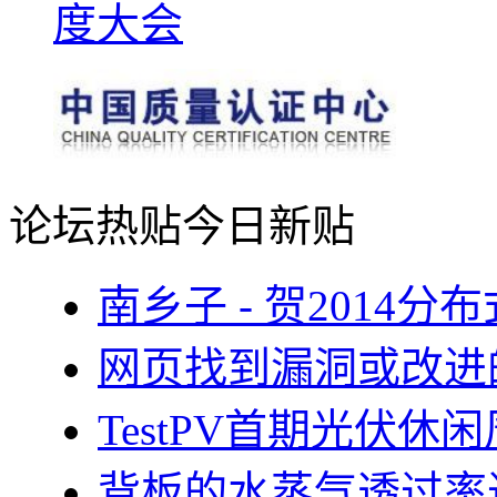
论坛热贴
今日新贴
南乡子 - 贺2014
网页找到漏洞或改进
TestPV首期光伏
背板的水蒸气透过率