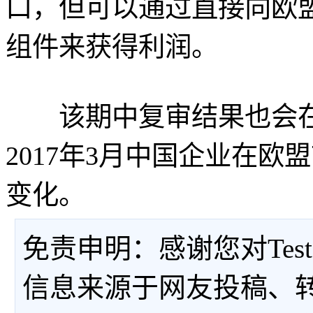
口，但可以通过直接向欧
组件来获得利润。
该期中复审结果也会在1
2017年3月中国企业在
变化。
免责申明：感谢您对Tes
信息来源于网友投稿、