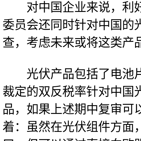
对中国企业来说，利好消
委员会还同时针对中国的
查，考虑未来或将这类产
光伏产品包括了电池片和
裁定的双反税率针对中国
品，如果上述期中复审可
着：虽然在光伏组件方面