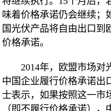
将继续执行。15个月后，
味着价格承诺仍会继续；
国光伏产品将自由出口到
价格承诺。
2014年，欧盟市场对
中国企业履行价格承诺出
士表示，如果按照这一市
（即不履行价格承诺），