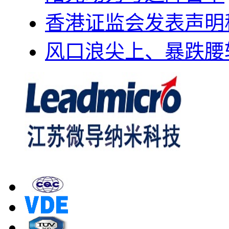
香港证监会发表声明
风口浪尖上、暴跌腰