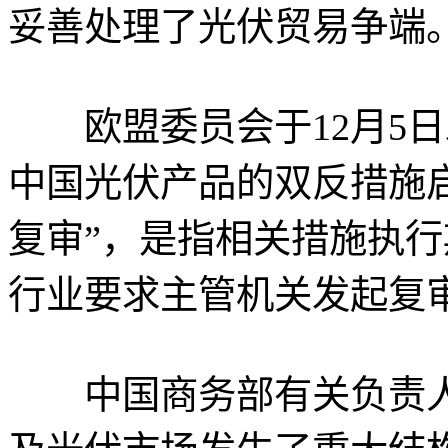
妥善处理了光伏贸易争端
欧盟委员会于12月5日
中国光伏产品的双反措施
复审”，是指相关措施执
行业要求主管机关发起复
中国商务部有关负责人