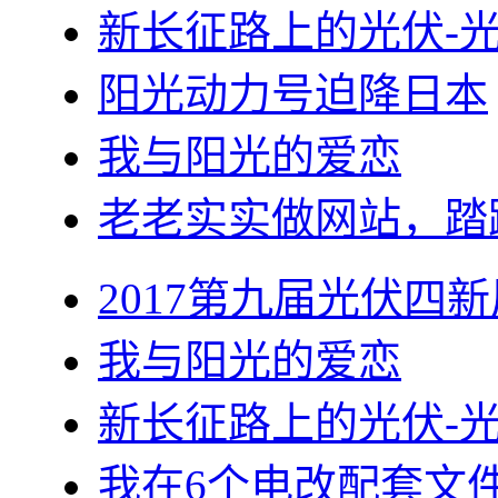
新长征路上的光伏-
阳光动力号迫降日本
我与阳光的爱恋
老老实实做网站，踏
2017第九届光伏四新
我与阳光的爱恋
新长征路上的光伏-
我在6个电改配套文