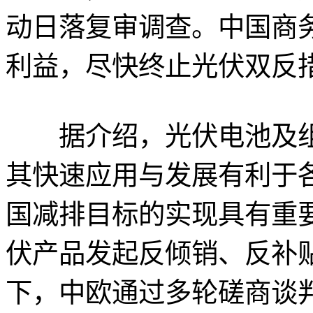
动日落复审调查。中国商
利益，尽快终止光伏双反
据介绍，光伏电池及组
其快速应用与发展有利于
国减排目标的实现具有重要
伏产品发起反倾销、反补
下，中欧通过多轮磋商谈