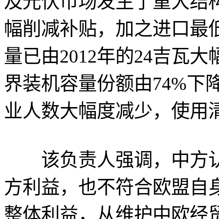
及光伏市场发生了重大结
幅削减补贴，加之进口最
量已由2012年的24吉瓦大
界装机容量份额由74%下降
业人数大幅度减少，使用
该负责人强调，中方认
方利益，也不符合欧盟自
整体利益，从维护中欧经