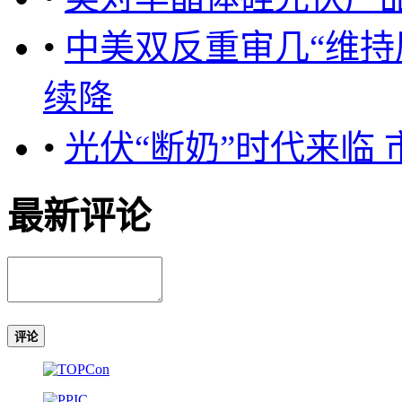
•
中美双反重审几“维持
续降
•
光伏“断奶”时代来临
最新评论
评论