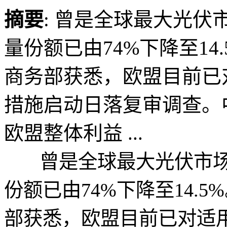
摘要
: 曾是全球最大光
量份额已由74%下降至14
商务部获悉，欧盟目前已
措施启动日落复审调查。
欧盟整体利益 ...
曾是全球最大光伏市场
份额已由74%下降至14.
部获悉，欧盟目前已对适