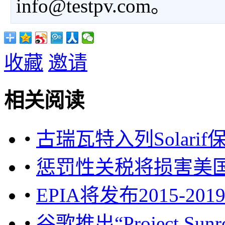
info@testpv.com。
收藏
邀请
相关阅读
•
古瑞瓦特入列Solar
•
惩罚性关税将损害美
•
EPIA将发布2015-2
•
谷歌推出“Project 