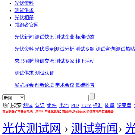
光伏资料
测试供求
光伏相册
领跑者官网
光伏新闻
|
测试快讯
测试企业
|
标准动态
光伏资料
|
光伏质量
|
测试分析
测试专题
|
测试咨询
|
测试热贴
求职招聘
|
培训交流
测试专家
|
线下活动
测试供求
测试认证
展览展会
|
创新论坛
学术会议
|
低碳科普
热门搜索
测试
认证
组件
电池
PID
TUV
标准
质量
逆变器
;
首届钙钛矿与叠层电池（华中）产业化论坛
首届光伏行业ESG价值落地与实践峰会
光伏测试网
›
测试新闻
›