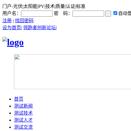
门户-光伏|太阳能|PV|技术|质量|认证|标准
用户名：
密 码：
自动
注册
|
找回密码
设为首页
|
领跑者创新论坛
|
首页
测试新闻
测试技术
测试人才
测试交流