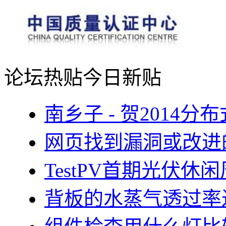
论坛热贴
今日新贴
南乡子 - 贺2014
网页找到漏洞或改进
TestPV首期光伏
背板的水蒸气透过率