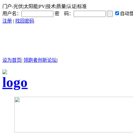
门户-光伏|太阳能|PV|技术|质量|认证|标准
用户名：
密 码：
自动
注册
|
找回密码
设为首页
|
领跑者创新论坛
|