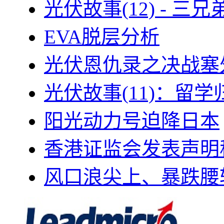
光伏故事(12) - 
EVA脱层分析
光伏恩仇录之决战塞外
光伏故事(11)：留
阳光动力号迫降日本
香港证监会发表声明
风口浪尖上、暴跌腰