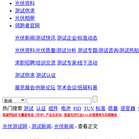
光伏资料
测试供求
光伏相册
领跑者官网
光伏新闻
|
测试快讯
测试企业
|
标准动态
光伏资料
|
光伏质量
|
测试分析
测试专题
|
测试咨询
|
测试热贴
求职招聘
|
培训交流
测试专家
|
线下活动
测试供求
测试认证
展览展会
|
创新论坛
学术会议
|
低碳科普
热门搜索
测试
认证
组件
电池
PID
TUV
标准
质量
逆变器
;
首届钙钛矿与叠层电池（华中）产业化论坛
首届光伏行业ESG价值落地与实践峰会
光伏测试网
›
测试新闻
›
光伏新闻
›
查看正文