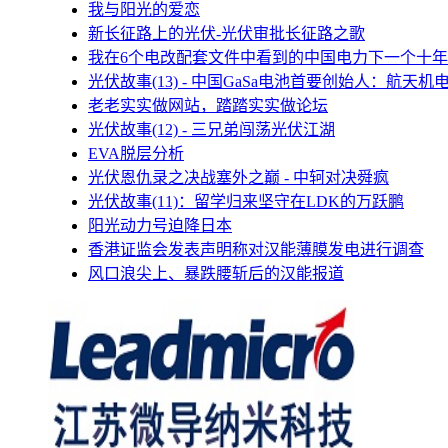
我与阳光的爱恋
新长征路上的光伏-光伏审批长征路之歌
我在6个电改配套文件中看到的中国电力下一个十年
光伏故事(13) - 中国GaSa电池首要创始人：航天机
老老实实做网站，踏踏实实做论坛
光伏故事(12) - 三兄弟闯荡光伏江湖
EVA脱层分析
光伏恩仇录之决战塞外之巅 - 中轲对决舜疯
光伏故事(11)：留学归来坚守在LDK的万跃鹏
阳光动力号迫降日本
香港证监会发表声明称对汉能薄膜发电进行调查
风口浪尖上、暴跌腰斩后的汉能报道