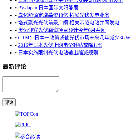
•
日本逾7000所公立中小学已安装太阳能发电设备
•
PV-Japan 日本国际太阳能展
•
嘉化能源定增募资18亿 拓展光伏发电业务
•
塔式聚光光伏前景广阔 相关示范电站并网发电
•
奥运迎宾光伏廊道项目预计今年6月并网
•
GTM：日本一政策或使光伏市场未来几年减少3GW
•
2016年日本光伏上网电价补贴或降11%
•
日本实施限制光伏电站输出缩减规则
最新评论
评论