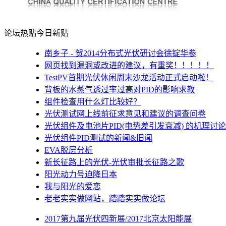
论坛热贴
今日新贴
南乡子 - 贺2014分布式光伏研讨会徐锭华参
网页找到漏洞或改进的建议，有重奖！！！！！
TestPV首期光伏休闲周末沙龙活动正式启动啦！
背板的水蒸气透过率过高对PID的影响求教
组件检查用什么灯比较好？
光伏测试网上线前征求意见和建议的调查问卷
光伏组件及电池片PID(电势差引发衰减) 的机理讨论
光伏组件PID测试的新闻&旧闻
EVA脱层分析
新长征路上的光伏-光伏审批长征路之歌
阳光动力号迫降日本
我与阳光的爱恋
老老实实做网站，踏踏实实做论坛
2017第九届光伏四新展/2017北京太阳能展