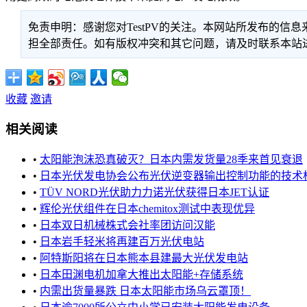
免责申明：感谢您对TestPV的关注。本网站所发布的
担全部责任。如有版权冲突和其它问题，请及时联系本站进行处
收藏
邀请
相关阅读
•
太阳能泡沫恐真破灭？日本内需发货量28季来首见衰退
•
日本光伏发电协会公布光伏逆变器输出控制功能的技术
•
TÜV NORD光伏助力力诺光伏获得日本JET认证
•
辉伦光伏组件在日本chemitox测试中表现优异
•
日本双日机械株式会社率团访问汉能
•
日本岩手轻米将再建百万光伏电站
•
阿特斯阳将在日本熊本县建最大光伏发电站
•
日本田渊电机加拿大推出太阳能+存储系统
•
内需出货量暴跌 日本太阳能市场乌云罩顶！