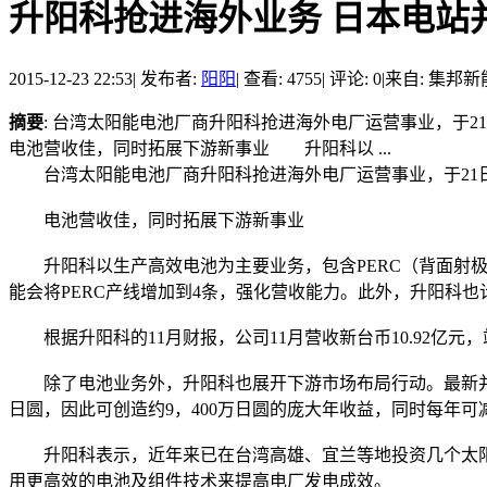
升阳科抢进海外业务 日本电站
2015-12-23 22:53
|
发布者:
阳阳
|
查看: 4755
|
评论: 0
|
来自: 集邦
摘要
: 台湾太阳能电池厂商升阳科抢进海外电厂运营事业，于2
电池营收佳，同时拓展下游新事业 升阳科以 ...
台湾太阳能电池厂商升阳科抢进海外电厂运营事业，于21日宣布
电池营收佳，同时拓展下游新事业
升阳科以生产高效电池为主要业务，包含PERC（背面射极钝
能会将PERC产线增加到4条，强化营收能力。此外，升阳科也
根据升阳科的11月财报，公司11月营收新台币10.92亿元，
除了电池业务外，升阳科也展开下游市场布局行动。最新并网运
日圆，因此可创造约9，400万日圆的庞大年收益，同时每年可减
升阳科表示，近年来已在台湾高雄、宜兰等地投资几个太阳
用更高效的电池及组件技术来提高电厂发电成效。