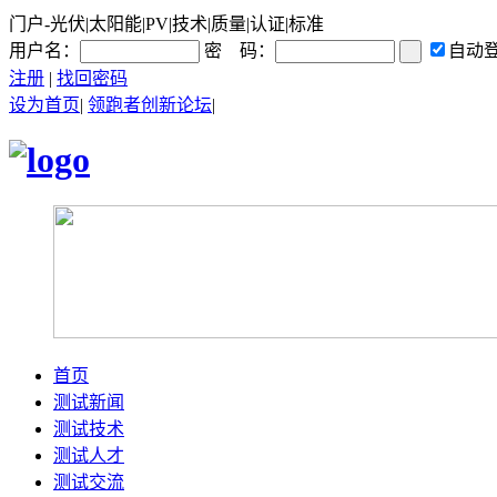
门户-光伏|太阳能|PV|技术|质量|认证|标准
用户名：
密 码：
自动
注册
|
找回密码
设为首页
|
领跑者创新论坛
|
首页
测试新闻
测试技术
测试人才
测试交流