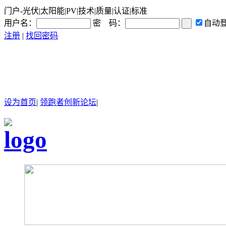
门户-光伏|太阳能|PV|技术|质量|认证|标准
用户名：
密 码：
自动
注册
|
找回密码
设为首页
|
领跑者创新论坛
|