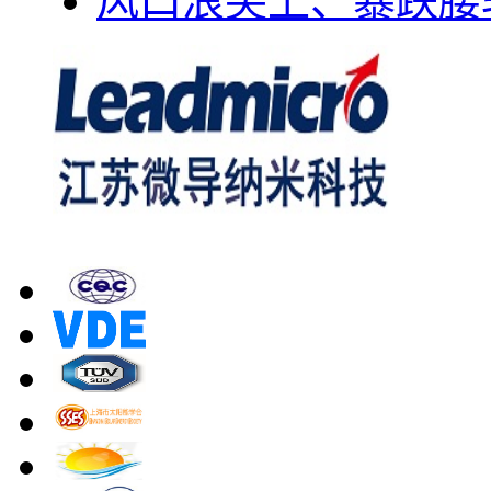
风口浪尖上、暴跌腰