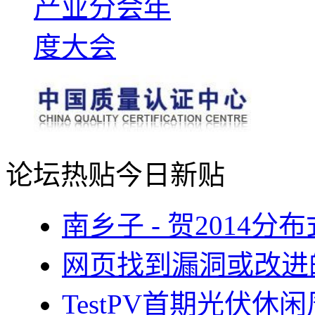
论坛热贴
今日新贴
南乡子 - 贺2014
网页找到漏洞或改进
TestPV首期光伏