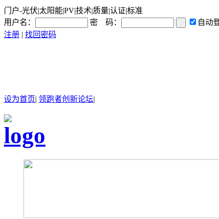
门户-光伏|太阳能|PV|技术|质量|认证|标准
用户名：
密 码：
自动
注册
|
找回密码
设为首页
|
领跑者创新论坛
|