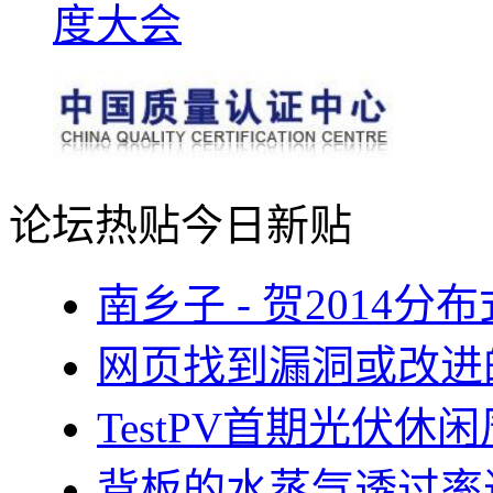
论坛热贴
今日新贴
南乡子 - 贺2014
网页找到漏洞或改进
TestPV首期光伏
背板的水蒸气透过率