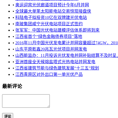
•
奥运迎宾光伏廊道项目预计今年6月并网
•
全球最大单笔太阳能电站交易惊现接盘侠
•
科陆电子拟投资10亿在双牌建光伏电站
•
南玻集团咸宁光伏电站项目正式签约
•
张军军：中国光伏电站建模评估体系即将到来
•
江西省首个“绿色金融债券项目”落地
•
2016年11月中国光伏发电累计并网容量超过74GW，2018年将
•
山东平原乾鑫20兆瓦光伏项目并网发电
•
山西能监办：11月投诉光伏发电并网补贴结算不及时呈上升
•
亚洲首座全天候熔盐塔式光热电站并网发电
•
江西省建筑节能与绿色建筑发展“十三五”规划
•
江西青原区对外出口第一单光伏产品
最新评论
评论