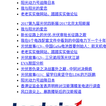
阳光动力号迫降日本
我与阳光的爱恋
老老实实做网站，踏踏实实做论坛
2017第九届光伏四新展/2017北京太阳能展
我与阳光的爱恋
新长征路上的光伏-光伏审批长征路之歌
我在6个电改配套文件中看到的中国电力下一个十年
光伏故事(13) - 中国GaSa电池首要创始人：航天机
老老实实做网站，踏踏实实做论坛
光伏故事(12) - 三兄弟闯荡光伏江湖
EVA脱层分析
光伏恩仇录之决战塞外之巅 - 中轲对决舜疯
光伏故事(11)：留学归来坚守在LDK的万跃鹏
阳光动力号迫降日本
香港证监会发表声明称对汉能薄膜发电进行调查
风口浪尖上、暴跌腰斩后的汉能报道