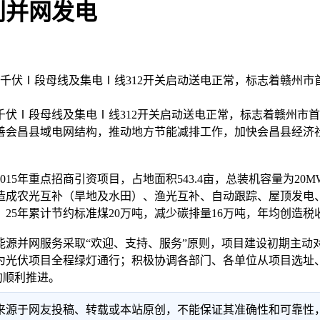
利并网发电
伏电站35千伏Ⅰ段母线及集电Ⅰ线312开关启动送电正常，标志着赣
35千伏Ⅰ段母线及集电Ⅰ线312开关启动送电正常，标志着赣州
改善会昌县域电网结构，推动地方节能减排工作，加快会昌县经济
年重点招商引资项目，占地面积543.4亩，总装机容量为20MW
打造成农光互补（旱地及水田）、渔光互补、自动跟踪、屋顶发
25年累计节约标准煤20万吨，减少碳排量16万吨，年均创造税收
并网服务采取“欢迎、支持、服务”原则，项目建设初期主动
，为光伏项目全程绿灯通行；积极协调各部门、各单位从项目选址
的顺利推进。
信息来源于网友投稿、转载或本站原创，不能保证其准确性和可靠