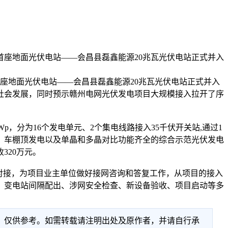
州市首座地面光伏电站——会昌县磊鑫能源20兆瓦光伏电站正式并入
市首座地面光伏电站——会昌县磊鑫能源20兆瓦光伏电站正式并入
社会发展，同时预示赣州电网光伏发电项目大规模接入拉开了序
p，分为16个发电单元、2个集电线路接入35千伏开关站,通过1
电、车棚顶发电以及单晶和多晶对比功能齐全的综合示范光伏发电
320万元。
对接，为项目业主单位做好接网咨询和答复工作，从项目的接入
、变电站间隔配出、涉网安全检查、新设备验收、项目启动等多
性，仅供参考。如需转载请注明出处及原作者，并请自行承