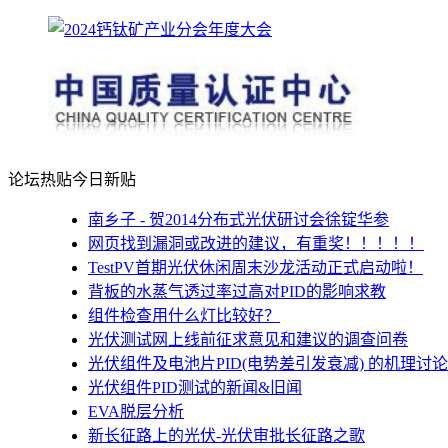
论坛热贴
今日新贴
南乡子 - 贺2014分布式光伏研讨会徐锭华参
网页找到漏洞或改进的建议，有重奖！！！！！
TestPV首期光伏休闲周末沙龙活动正式启动啦！
背板的水蒸气透过率过高对PID的影响求教
组件检查用什么灯比较好？
光伏测试网上线前征求意见和建议的调查问卷
光伏组件及电池片PID(电势差引发衰减) 的机理讨论
光伏组件PID测试的新闻&旧闻
EVA脱层分析
新长征路上的光伏-光伏审批长征路之歌