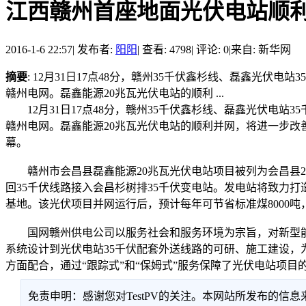
江西赣州首座地面光伏电站顺
2016-1-6 22:57
|
发布者:
阳阳
|
查看: 4798
|
评论: 0
|
来自: 新华网
摘要
: 12月31日17点48分，赣州35千伏鑫杉线、磊鑫光
赣州电网。磊鑫能源20兆瓦光伏电站的顺利 ...
12月31日17点48分，赣州35千伏鑫杉线、磊鑫光伏电站
赣州电网。磊鑫能源20兆瓦光伏电站的顺利并网，将进一步
幕。
赣州市会昌县磊鑫能源20兆瓦光伏电站项目被列为会昌县2015
回35千伏线路接入会昌杉树排35千伏变电站。发电站将致力
基地。该光伏项目并网运行后，预计每年可节省标准煤8000吨，
国网赣州供电公司以服务社会和服务环境为宗旨，对新型能源
系统设计到光伏电站35千伏配套外送线路的可研、施工建设
方面配合，通过“跟踪式”和“保姆式”服务保障了光伏电站项目
免责申明：感谢您对TestPV的关注。本网站所发布的