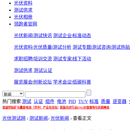
光伏资料
测试供求
光伏相册
领跑者官网
光伏新闻
|
测试快讯
测试企业
|
标准动态
光伏资料
|
光伏质量
|
测试分析
测试专题
|
测试咨询
|
测试热贴
求职招聘
|
培训交流
测试专家
|
线下活动
测试供求
测试认证
展览展会
|
创新论坛
学术会议
|
低碳科普
热门搜索
测试
认证
组件
电池
PID
TUV
标准
质量
逆变器
;
首届钙钛矿与叠层电池（华中）产业化论坛
首届光伏行业ESG价值落地与实践峰会
光伏测试网
›
测试新闻
›
光伏新闻
›
查看正文