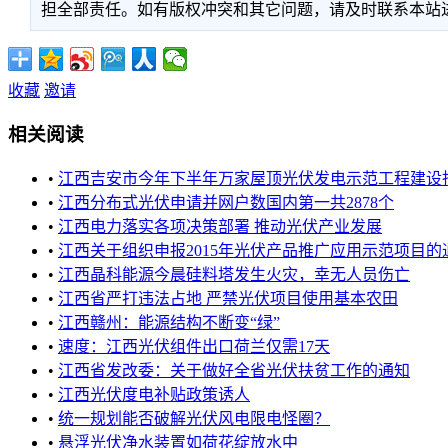
担全部责任。如有版权冲突和其它问题，请及时联系本站进行处
收藏
邀请
相关阅读
•
江西吉安市今年下半年万家屋顶光伏发电示范工程建设指标
•
江西分布式光伏申请并网户数国内第一共2878个
•
江西电力落实各项决策部署 推动光伏产业发展
•
江西关于组织申报2015年光伏产品推广应用示范项目的
•
江西晶科能源今晨硅料塔发生火灾，幸无人员伤亡
•
江西省严打违法占地 严禁光伏项目使用基本农田
•
江西赣州：能源结构不断变“绿”
•
速度：江西光伏组件出口荷兰仅需17天
•
江西省发改委：关于做好全省光伏扶贫工作的通知
•
江西光伏度电补贴政策诱人
•
统一规划能否破解光伏风电限电怪圈？
•
悬浮光伏净水装置如荷花绽放水中