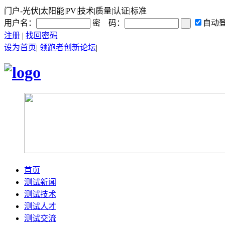
门户-光伏|太阳能|PV|技术|质量|认证|标准
用户名：
密 码：
自动
注册
|
找回密码
设为首页
|
领跑者创新论坛
|
首页
测试新闻
测试技术
测试人才
测试交流