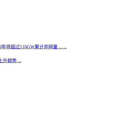
超过110GW累计并网量 ... ...
趋势 ...