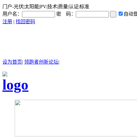
门户-光伏|太阳能|PV|技术|质量|认证|标准
用户名：
密 码：
自动
注册
|
找回密码
设为首页
|
领跑者创新论坛
|