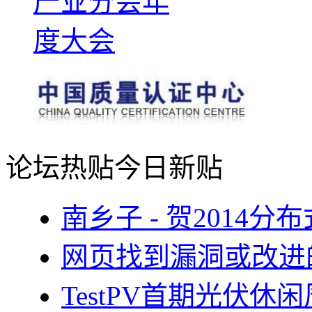
论坛热贴
今日新贴
南乡子 - 贺2014
网页找到漏洞或改进
TestPV首期光伏