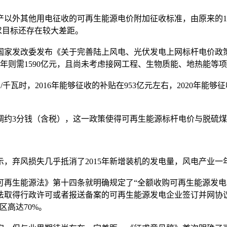
外其他用电征收的可再生能源电价附加征收标准，由原来的1.5分
求目标还存在较大差距。
日国家发改委发布《关于完善陆上风电、光伏发电上网标杆电价
020年则需1590亿元，且尚未考虑接网工程、生物质能、地热能等
瓦时，2016年能够征收的补贴在953亿元左右，2020年能够
3分钱（含税），这一政策使得可再生能源标杆电价与脱硫煤
弃风损失几乎抵消了2015年新增装机的发电量，风电产业一
再生能源法》第十四条就明确规定了“全额收购可再生能源发电”
法取得行政许可或者报送备案的可再生能源发电企业签订并网协
区高达70%。