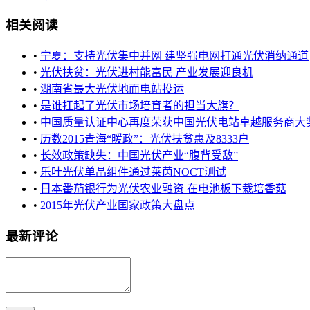
相关阅读
•
宁夏：支持光伏集中并网 建坚强电网打通光伏消纳通道
•
光伏扶贫：光伏进村能富民 产业发展迎良机
•
湖南省最大光伏地面电站投运
•
是谁扛起了光伏市场培育者的担当大旗？
•
中国质量认证中心再度荣获中国光伏电站卓越服务商大
•
历数2015青海“暖政”：光伏扶贫惠及8333户
•
长效政策缺失：中国光伏产业“腹背受敌”
•
乐叶光伏单晶组件通过莱茵NOCT测试
•
日本番茄银行为光伏农业融资 在电池板下栽培香菇
•
2015年光伏产业国家政策大盘点
最新评论