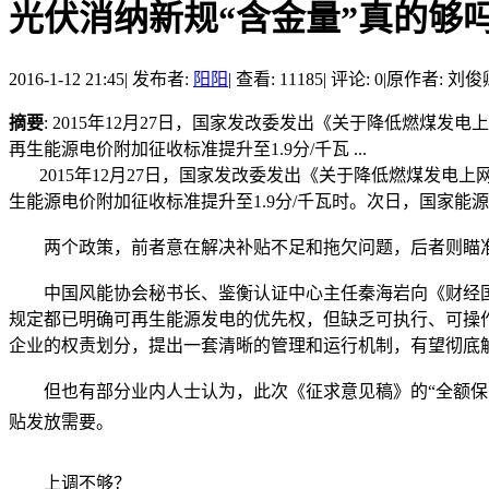
光伏消纳新规“含金量”真的够
2016-1-12 21:45
|
发布者:
阳阳
|
查看: 11185
|
评论: 0
|
原作者: 刘俊
摘要
: 2015年12月27日，国家发改委发出《关于降低燃煤
再生能源电价附加征收标准提升至1.9分/千瓦 ...
2015年12月27日，国家发改委发出《关于降低燃煤发电上
生能源电价附加征收标准提升至1.9分/千瓦时。次日，国家
两个政策，前者意在解决补贴不足和拖欠问题，后者则瞄准
中国风能协会秘书长、鉴衡认证中心主任秦海岩向《财经国
规定都已明确可再生能源发电的优先权，但缺乏可执行、可操
企业的权责划分，提出一套清晰的管理和运行机制，有望彻底
但也有部分业内人士认为，此次《征求意见稿》的“全额保
贴发放需要。
上调不够？