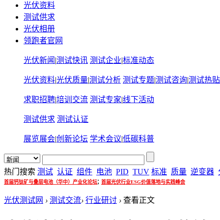
光伏资料
测试供求
光伏相册
领跑者官网
光伏新闻
|
测试快讯
测试企业
|
标准动态
光伏资料
|
光伏质量
|
测试分析
测试专题
|
测试咨询
|
测试热贴
求职招聘
|
培训交流
测试专家
|
线下活动
测试供求
测试认证
展览展会
|
创新论坛
学术会议
|
低碳科普
热门搜索
测试
认证
组件
电池
PID
TUV
标准
质量
逆变器
;
首届钙钛矿与叠层电池（华中）产业化论坛
首届光伏行业ESG价值落地与实践峰会
光伏测试网
›
测试交流
›
行业研讨
›
查看正文