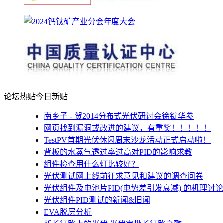
论坛热贴
今日新贴
南乡子 - 贺2014分布式光伏研讨会徐锭华参
网页找到漏洞或改进的建议，有重奖！！！！！
TestPV首期光伏休闲周末沙龙活动正式启动啦！
背板的水蒸气透过率过高对PID的影响求教
组件检查用什么灯比较好？
光伏测试网上线前征求意见和建议的调查问卷
光伏组件及电池片PID(电势差引发衰减) 的机理讨论
光伏组件PID测试的新闻&旧闻
EVA脱层分析