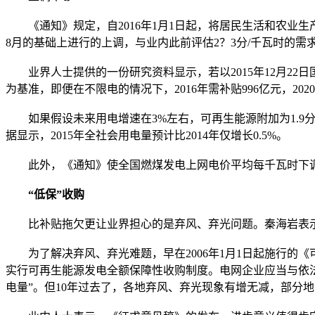
《通知》规定，自2016年1月1日起，将居民生活和农业生产以
8月的基础上进行的上调，与业内此前评估2？3分/千瓦时的需
业界人士提供的一份研究资料显示，若以2015年12月22
为基准，即便在不限电的情况下，2016年需补贴996亿元，2
如果假设未来用电增速在3%左右，可再生能源附加为1.9分/千
据显示，2015年全社会用电量预计比2014年仅增长0.5%。
此外，《通知》使全国燃煤发电上网电价平均每千瓦时下调约
“低保”收购
比补贴拖欠更让业界担心的是弃风、弃光问题。秦海岩表示，
为了解决弃风、弃光难题，早在2006年1月1日起施行的《可
实行可再生能源发电全额保障性收购制度。电网企业应当与依
电量”。但10年过去了，各地弃风、弃光现象有增无减，部分地