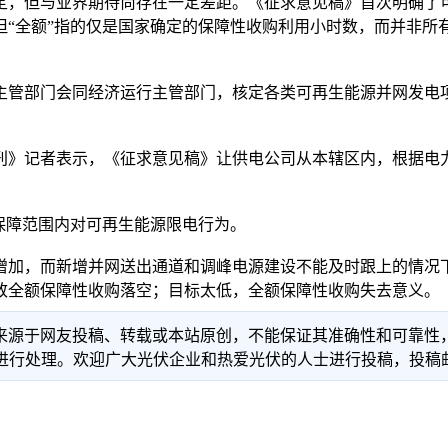
，但与业界期待尚存在一定差距。《征求意见稿》首次明确了可
“全额”指的仅是国家确定的保障性收购利用小时数，而并非所有
管部门会同经济运行主管部门，核定各类可再生能源并网发电项
》记者表示，《征求意见稿》让供电公司从本辖区内，根据电力
保障范围内对可再生能源限电行为。
加，而新增并网送出通道和调峰电源建设不能及时跟上的情况下
致全额保障性收购落空；目标太低，全额保障性收购失去意义。
信息来源于网友投稿、转载或本站原创，不能保证其准确性和可靠
理。欢迎广大光伏企业和热爱光伏的人士进行投稿，投稿邮箱：info