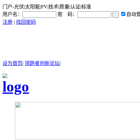
门户-光伏|太阳能|PV|技术|质量|认证|标准
用户名：
密 码：
自动
注册
|
找回密码
设为首页
|
领跑者创新论坛
|