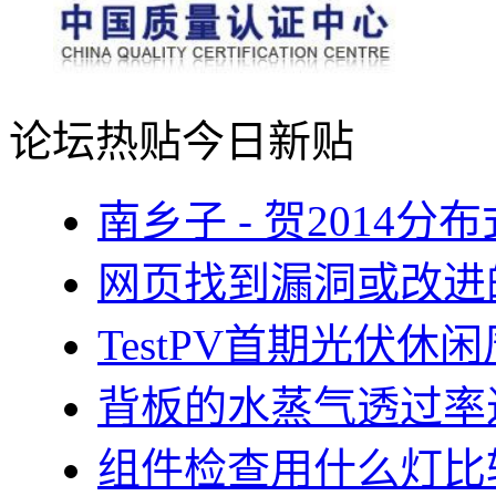
论坛热贴
今日新贴
南乡子 - 贺2014
网页找到漏洞或改进
TestPV首期光伏
背板的水蒸气透过率
组件检查用什么灯比