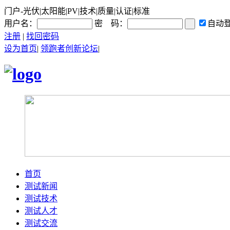
门户-光伏|太阳能|PV|技术|质量|认证|标准
用户名：
密 码：
自动
注册
|
找回密码
设为首页
|
领跑者创新论坛
|
首页
测试新闻
测试技术
测试人才
测试交流