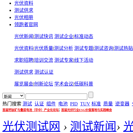
光伏资料
测试供求
光伏相册
领跑者官网
光伏新闻
|
测试快讯
测试企业
|
标准动态
光伏资料
|
光伏质量
|
测试分析
测试专题
|
测试咨询
|
测试热贴
求职招聘
|
培训交流
测试专家
|
线下活动
测试供求
测试认证
展览展会
|
创新论坛
学术会议
|
低碳科普
热门搜索
测试
认证
组件
电池
PID
TUV
标准
质量
逆变器
;
首届钙钛矿与叠层电池（华中）产业化论坛
首届光伏行业ESG价值落地与实践峰会
光伏测试网
›
测试新闻
›