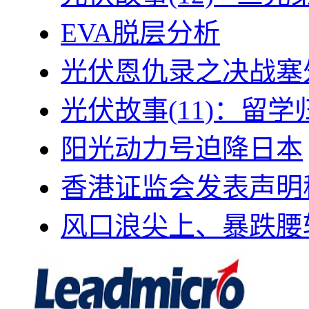
EVA脱层分析
光伏恩仇录之决战塞外
光伏故事(11)：留
阳光动力号迫降日本
香港证监会发表声明
风口浪尖上、暴跌腰