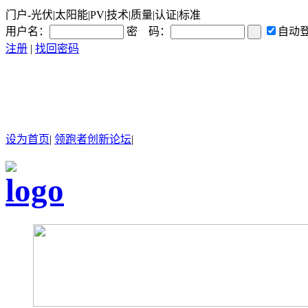
门户-光伏|太阳能|PV|技术|质量|认证|标准
用户名：
密 码：
自动
注册
|
找回密码
设为首页
|
领跑者创新论坛
|