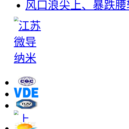
风口浪尖上、暴跌腰