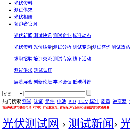
光伏资料
测试供求
光伏相册
领跑者官网
光伏新闻
|
测试快讯
测试企业
|
标准动态
光伏资料
|
光伏质量
|
测试分析
测试专题
|
测试咨询
|
测试热贴
求职招聘
|
培训交流
测试专家
|
线下活动
测试供求
测试认证
展览展会
|
创新论坛
学术会议
|
低碳科普
热门搜索
测试
认证
组件
电池
PID
TUV
标准
质量
逆变器
;
首届钙钛矿与叠层电池（华中）产业化论坛
首届光伏行业ESG价值落地与实践峰会
光伏测试网
›
测试新闻
›