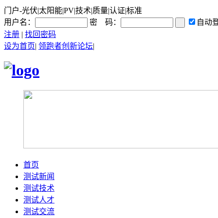
门户-光伏|太阳能|PV|技术|质量|认证|标准
用户名：
密 码：
自动
注册
|
找回密码
设为首页
|
领跑者创新论坛
|
首页
测试新闻
测试技术
测试人才
测试交流