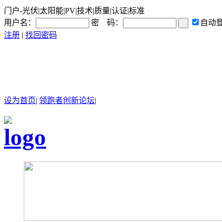
门户-光伏|太阳能|PV|技术|质量|认证|标准
用户名：
密 码：
自动
注册
|
找回密码
设为首页
|
领跑者创新论坛
|