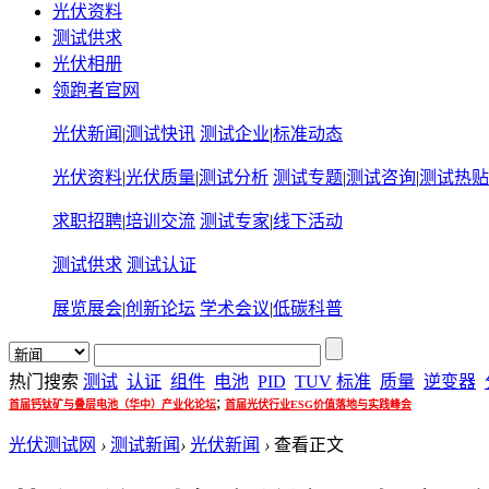
光伏资料
测试供求
光伏相册
领跑者官网
光伏新闻
|
测试快讯
测试企业
|
标准动态
光伏资料
|
光伏质量
|
测试分析
测试专题
|
测试咨询
|
测试热贴
求职招聘
|
培训交流
测试专家
|
线下活动
测试供求
测试认证
展览展会
|
创新论坛
学术会议
|
低碳科普
热门搜索
测试
认证
组件
电池
PID
TUV
标准
质量
逆变器
;
首届钙钛矿与叠层电池（华中）产业化论坛
首届光伏行业ESG价值落地与实践峰会
光伏测试网
›
测试新闻
›
光伏新闻
›
查看正文