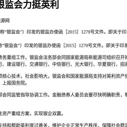
银监会力挺英利
能源网
称“银监会”）印发的银监办使函［2015］1279号文件。即
监会”）印发的银监办使函［2015］1279号文件。即关于
务重组工作，银监会法务部会同国家能源局新能源司组织召开的
行、建设银行、交通银行、中信银行、光大银行、华夏银行、招
核心技术，社会影响大，银监会和国家能源局支持对英利资产债
，上报国务院。
会同监管指导协调工作。金融债券人委员会要尽快明确职责，制
资产重组方案，实现银企双赢。
持和帮助英利度过难关，维护企业正常生产秩序，保障社会稳