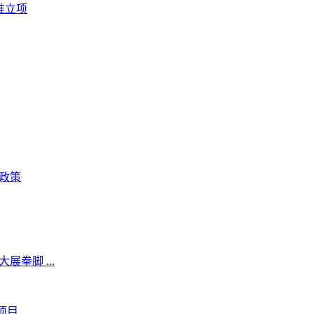
准立项
政策
拳脚 ...
项目