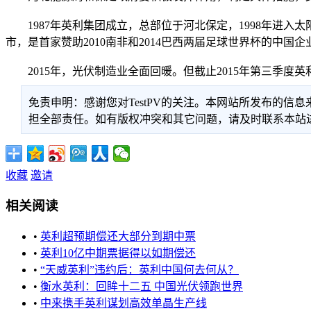
1987年英利集团成立，总部位于河北保定，1998年进入太
市，是首家赞助2010南非和2014巴西两届足球世界杯的中国
2015年，光伏制造业全面回暖。但截止2015年第三季度英
免责申明：感谢您对TestPV的关注。本网站所发布的
担全部责任。如有版权冲突和其它问题，请及时联系本站进行处
收藏
邀请
相关阅读
•
英利超预期偿还大部分到期中票
•
英利10亿中期票据得以如期偿还
•
“天威英利”违约后：英利中国何去何从？
•
衡水英利：回眸十二五 中国光伏领跑世界
•
中来携手英利谋划高效单晶生产线