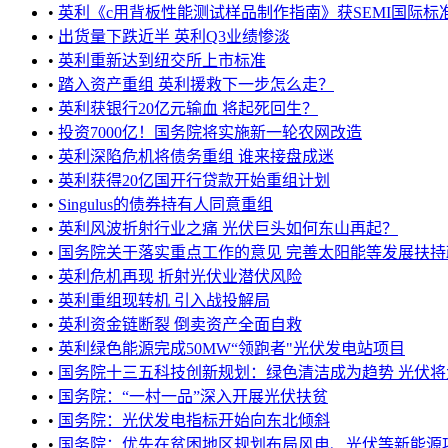
•
英利《c用背板性能测试样品制作指南》获SEMI国际标
•
出货量下跌近半 英利Q3业绩惨淡
•
英利重新达到纽交所上市标准
•
踏入资产重组 英利援救下一步怎么走？
•
英利获银行20亿元输血 将起死回生？
•
投资7000亿！国务院将实施新一轮农网改造
•
英利深陷危机将债务重组 谁来接盘成迷
•
英利获得20亿国开行贷款开始重组计划
•
Singulus的债券持有人同意重组
•
英利风波折射行业之痛 光伏巨头如何东山再起？
•
国务院关于落实重点工作的意见 完善太阳能等发展扶持
•
英利危机再现 折射光伏业潜伏风险
•
英利重组现转机 引入战投解局
•
英利资金链断裂 倒卖资产全面自救
•
英利绿色能源完成50MW“领跑者"光伏发电站项目
•
国务院十三五科技创新规划：绿色清洁成为趋势 光伏将大展
•
国务院：“一村一品”深入开展光伏扶贫
•
国务院：光伏发电指标开始向东北倾斜
•
国务院：优先在贫困地区规划布局风电、光伏等新能源