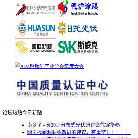
论坛热贴
今日新贴
南乡子 - 贺2014分布式光伏研讨会徐锭华参
网页找到漏洞或改进的建议，有重奖！！！！！