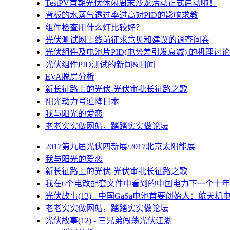
TestPV首期光伏休闲周末沙龙活动正式启动啦！
背板的水蒸气透过率过高对PID的影响求教
组件检查用什么灯比较好？
光伏测试网上线前征求意见和建议的调查问卷
光伏组件及电池片PID(电势差引发衰减) 的机理讨论
光伏组件PID测试的新闻&旧闻
EVA脱层分析
新长征路上的光伏-光伏审批长征路之歌
阳光动力号迫降日本
我与阳光的爱恋
老老实实做网站，踏踏实实做论坛
2017第九届光伏四新展/2017北京太阳能展
我与阳光的爱恋
新长征路上的光伏-光伏审批长征路之歌
我在6个电改配套文件中看到的中国电力下一个十年
光伏故事(13) - 中国GaSa电池首要创始人：航天机
老老实实做网站，踏踏实实做论坛
光伏故事(12) - 三兄弟闯荡光伏江湖