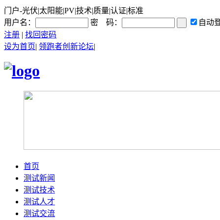
门户-光伏|太阳能|PV|技术|质量|认证|标准
用户名：
密 码：
自动
注册
|
找回密码
设为首页
|
领跑者创新论坛
|
首页
测试新闻
测试技术
测试人才
测试交流