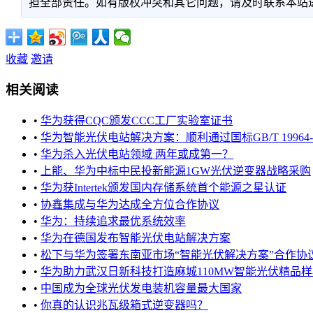
担全部责任。如有版权冲突和其它问题，请及时联系本站进行处
收藏
邀请
相关阅读
•
华为获得CQC颁发CCC工厂实验室证书
•
华为智能光伏电站解决方案：顺利通过国标GB/T 19964-
•
华为杀入光伏电站领域 两年或成第一？
•
上能、华为中标中民投新能源1GW光伏逆变器战略采购
•
华为获Intertek颁发国内存储系统首个能源之星认证
•
协鑫集成与华为达成全方位合作协议
•
华为：持续追求最优系统效率
•
华为在德国发布智能光伏电站解决方案
•
松下与华为签署东南亚市场“智能光伏解决方案”合作协
•
华为助力武汉日新科技打造麻城110MW智能光伏精品
•
中国成为全球光伏发电装机容量最大国家
•
你真的认识兆瓦级箱式逆变器吗？