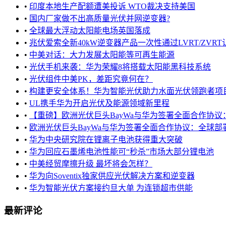
•
印度本地生产配额遭美投诉 WTO裁决支持美国
•
国内厂家做不出高质量光伏并网逆变器?
•
全球最大浮动太阳能电场英国落成
•
兆伏爱索全新40kW逆变器产品一次性通过LVRT/ZVR
•
中美对话：大力发展太阳能等可再生能源
•
光伏手机来袭：华为荣耀8将搭载太阳能黑科技系统
•
光伏组件中美PK，差距究竟何在？
•
构建更安全体系！华为智能光伏助力水面光伏领跑者项
•
UL携手华为开启光伏及能源领域新里程
•
【重磅】欧洲光伏巨头BayWa与华为签署全面合作协议：
•
欧洲光伏巨头BayWa与华为签署全面合作协议：全球部署智
•
华为中央研究院在锂离子电池获得重大突破
•
华为回应石墨烯电池性能可“秒杀”市场大部分锂电池
•
中美经贸摩擦升级 最坏将会怎样？
•
华为向Soventix独家供应光伏解决方案和逆变器
•
华为智能光伏方案接约旦大单 为连锁超市供能
最新评论