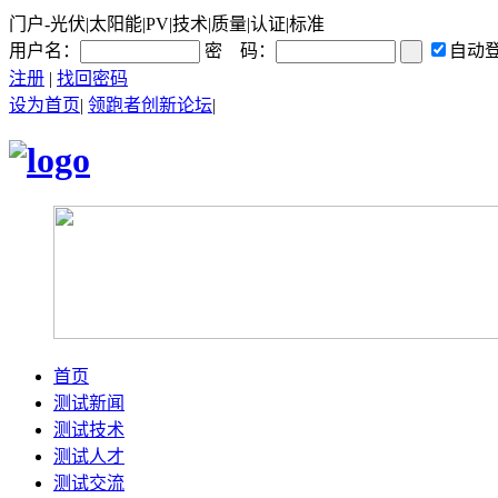
门户-光伏|太阳能|PV|技术|质量|认证|标准
用户名：
密 码：
自动
注册
|
找回密码
设为首页
|
领跑者创新论坛
|
首页
测试新闻
测试技术
测试人才
测试交流