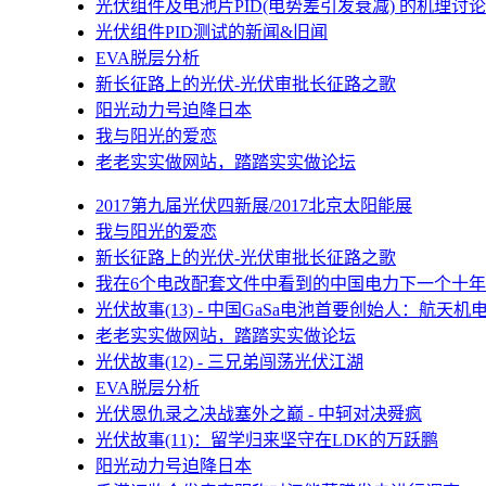
光伏组件及电池片PID(电势差引发衰减) 的机理讨论
光伏组件PID测试的新闻&旧闻
EVA脱层分析
新长征路上的光伏-光伏审批长征路之歌
阳光动力号迫降日本
我与阳光的爱恋
老老实实做网站，踏踏实实做论坛
2017第九届光伏四新展/2017北京太阳能展
我与阳光的爱恋
新长征路上的光伏-光伏审批长征路之歌
我在6个电改配套文件中看到的中国电力下一个十年
光伏故事(13) - 中国GaSa电池首要创始人：航天机
老老实实做网站，踏踏实实做论坛
光伏故事(12) - 三兄弟闯荡光伏江湖
EVA脱层分析
光伏恩仇录之决战塞外之巅 - 中轲对决舜疯
光伏故事(11)：留学归来坚守在LDK的万跃鹏
阳光动力号迫降日本