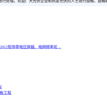
理。欢迎广大光伏企业和热爱光伏的人士进行投稿，投稿邮箱：info
2012现场零电压穿越、电网频率扰 ...
议
样板工程