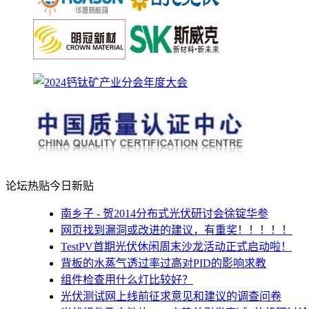
论坛热贴
今日新贴
南乡子 - 贺2014分布式光伏研讨会徐锭华参
网页找到漏洞或改进的建议，有重奖！！！！！
TestPV首期光伏休闲周末沙龙活动正式启动啦！
背板的水蒸气透过率过高对PID的影响求教
组件检查用什么灯比较好？
光伏测试网上线前征求意见和建议的调查问卷