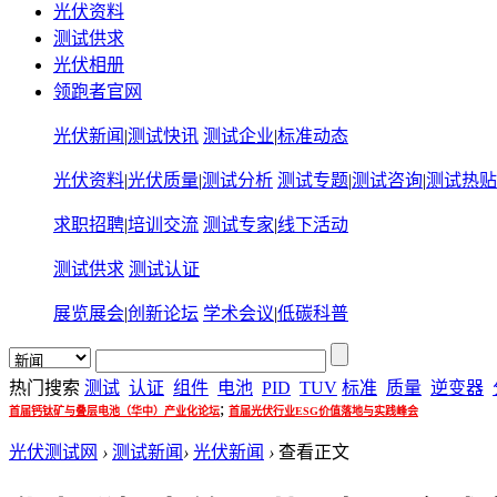
光伏资料
测试供求
光伏相册
领跑者官网
光伏新闻
|
测试快讯
测试企业
|
标准动态
光伏资料
|
光伏质量
|
测试分析
测试专题
|
测试咨询
|
测试热贴
求职招聘
|
培训交流
测试专家
|
线下活动
测试供求
测试认证
展览展会
|
创新论坛
学术会议
|
低碳科普
热门搜索
测试
认证
组件
电池
PID
TUV
标准
质量
逆变器
;
首届钙钛矿与叠层电池（华中）产业化论坛
首届光伏行业ESG价值落地与实践峰会
光伏测试网
›
测试新闻
›
光伏新闻
›
查看正文