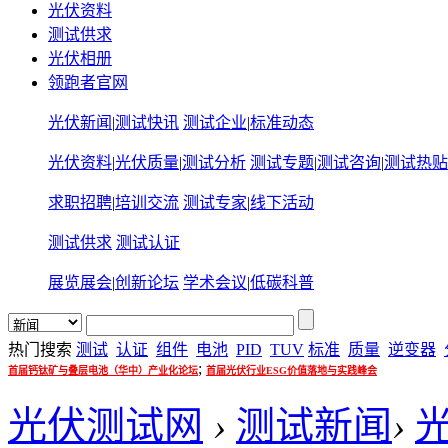
光伏资料
测试供求
光伏相册
领跑者官网
光伏新闻
|
测试快讯
测试企业
|
标准动态
光伏资料
|
光伏质量
|
测试分析
测试专题
|
测试咨询
|
测试热贴
求职招聘
|
培训交流
测试专家
|
线下活动
测试供求
测试认证
展览展会
|
创新论坛
学术会议
|
低碳科普
热门搜索
测试
认证
组件
电池
PID
TUV
标准
质量
逆变器
;
首届钙钛矿与叠层电池（华中）产业化论坛
首届光伏行业ESG价值落地与实践峰会
光伏测试网
›
测试新闻
›