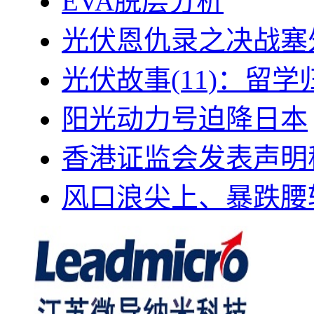
EVA脱层分析
光伏恩仇录之决战塞外
光伏故事(11)：留
阳光动力号迫降日本
香港证监会发表声明
风口浪尖上、暴跌腰