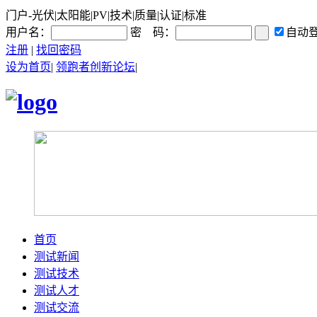
门户-光伏|太阳能|PV|技术|质量|认证|标准
用户名：
密 码：
自动
注册
|
找回密码
设为首页
|
领跑者创新论坛
|
首页
测试新闻
测试技术
测试人才
测试交流