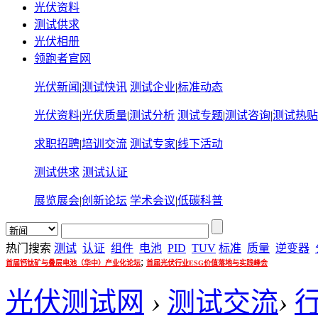
光伏资料
测试供求
光伏相册
领跑者官网
光伏新闻
|
测试快讯
测试企业
|
标准动态
光伏资料
|
光伏质量
|
测试分析
测试专题
|
测试咨询
|
测试热贴
求职招聘
|
培训交流
测试专家
|
线下活动
测试供求
测试认证
展览展会
|
创新论坛
学术会议
|
低碳科普
热门搜索
测试
认证
组件
电池
PID
TUV
标准
质量
逆变器
;
首届钙钛矿与叠层电池（华中）产业化论坛
首届光伏行业ESG价值落地与实践峰会
光伏测试网
›
测试交流
›