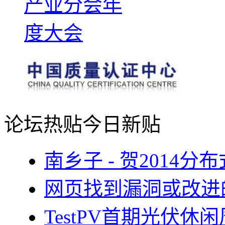
论坛热贴
今日新贴
南乡子 - 贺2014
网页找到漏洞或改进
TestPV首期光伏