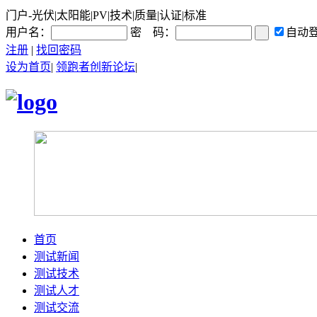
门户-光伏|太阳能|PV|技术|质量|认证|标准
用户名：
密 码：
自动
注册
|
找回密码
设为首页
|
领跑者创新论坛
|
首页
测试新闻
测试技术
测试人才
测试交流