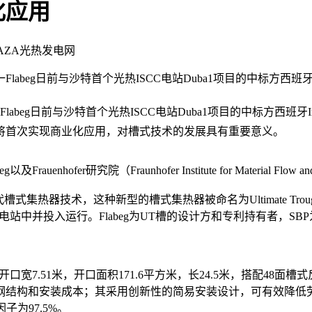
化应用
PLAZA光热发电网
开发商之一Flabeg日前与沙特首个光热ISCC电站Duba1项目的中标方西
发商之一Flabeg日前与沙特首个光热ISCC电站Duba1项目的中标方西班
将首次实现商业化应用，对槽式技术的发展具有重要意义。
Frauenhofer研究院（Fraunhofer Institute for Material Flow
新一代槽式集热器技术，这种新型的槽式集热器被命名为Ultimate Tr
并投入运行。Flabeg为UT槽的设计方和专利持有者，SBP为与
.51米，开口面积171.6平方米，长24.5米，搭配48面槽
钢结构和安装成本；其采用创新性的简易安装设计，可有效降低
子为97.5%。