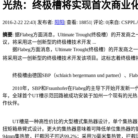
光热：终极槽将实现首次商业
2016-2-22 22:43
|
发布者:
阳阳
|
查看: 18851
|
评论: 0
|
来自: CSP
摘要
: 据Flabeg方面消息，Ultimate Trough(终极槽）的
议，将采用这一创新型的终极槽技术开发 ...
据Flabeg方面消息，Ultimate Trough(终极槽）的开
将采用这一创新型的终极槽技术开发该项目。这标志着终极槽
终极槽由德国SBP（schlaich bergermann und partner）、Flabeg以及
2010年，SBP和Fraunhofer在Flabeg的主导下开始开发
年，全球首个UT槽示范回路被成功安装于加州一个现有的光热电站中
作伙伴。
UT槽是一种高性价比的大型槽式集热器设计，单个集热器开口宽7
扭矩箱悬臂式设计。更大的集热器意味着可降低单位集热器的
94mm集热管，拦截因子可达99.2%；采用70毫米集热管，拦截因