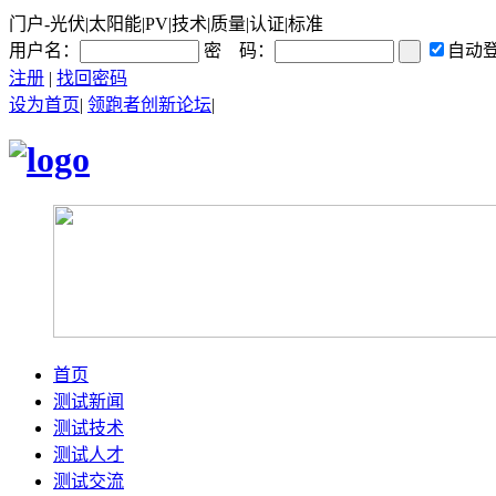
门户-光伏|太阳能|PV|技术|质量|认证|标准
用户名：
密 码：
自动
注册
|
找回密码
设为首页
|
领跑者创新论坛
|
首页
测试新闻
测试技术
测试人才
测试交流