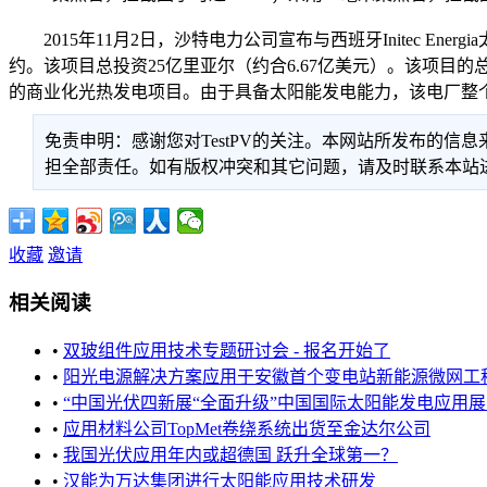
2015年11月2日，沙特电力公司宣布与西班牙Initec Energia太阳
约。该项目总投资25亿里亚尔（约合6.67亿美元）。该项目的
的商业化光热发电项目。由于具备太阳能发电能力，该电厂整个项
免责申明：感谢您对TestPV的关注。本网站所发布的
担全部责任。如有版权冲突和其它问题，请及时联系本站进行处
收藏
邀请
相关阅读
•
双玻组件应用技术专题研讨会 - 报名开始了
•
阳光电源解决方案应用于安徽首个变电站新能源微网工
•
“中国光伏四新展“全面升级”中国国际太阳能发电应用展览会
•
应用材料公司TopMet卷绕系统出货至金达尔公司
•
我国光伏应用年内或超德国 跃升全球第一？
•
汉能为万达集团进行太阳能应用技术研发