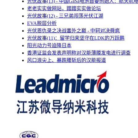
光伏故事(13) - 中国GaSa电池首要创始人：航天机
老老实实做网站，踏踏实实做论坛
光伏故事(12) - 三兄弟闯荡光伏江湖
EVA脱层分析
光伏恩仇录之决战塞外之巅 - 中轲对决舜疯
光伏故事(11)：留学归来坚守在LDK的万跃鹏
阳光动力号迫降日本
香港证监会发表声明称对汉能薄膜发电进行调查
风口浪尖上、暴跌腰斩后的汉能报道