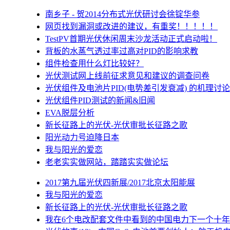
南乡子 - 贺2014分布式光伏研讨会徐锭华参
网页找到漏洞或改进的建议，有重奖！！！！！
TestPV首期光伏休闲周末沙龙活动正式启动啦！
背板的水蒸气透过率过高对PID的影响求教
组件检查用什么灯比较好？
光伏测试网上线前征求意见和建议的调查问卷
光伏组件及电池片PID(电势差引发衰减) 的机理讨论
光伏组件PID测试的新闻&旧闻
EVA脱层分析
新长征路上的光伏-光伏审批长征路之歌
阳光动力号迫降日本
我与阳光的爱恋
老老实实做网站，踏踏实实做论坛
2017第九届光伏四新展/2017北京太阳能展
我与阳光的爱恋
新长征路上的光伏-光伏审批长征路之歌
我在6个电改配套文件中看到的中国电力下一个十年