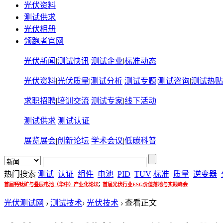
光伏资料
测试供求
光伏相册
领跑者官网
光伏新闻
|
测试快讯
测试企业
|
标准动态
光伏资料
|
光伏质量
|
测试分析
测试专题
|
测试咨询
|
测试热贴
求职招聘
|
培训交流
测试专家
|
线下活动
测试供求
测试认证
展览展会
|
创新论坛
学术会议
|
低碳科普
热门搜索
测试
认证
组件
电池
PID
TUV
标准
质量
逆变器
;
首届钙钛矿与叠层电池（华中）产业化论坛
首届光伏行业ESG价值落地与实践峰会
光伏测试网
›
测试技术
›
光伏技术
›
查看正文