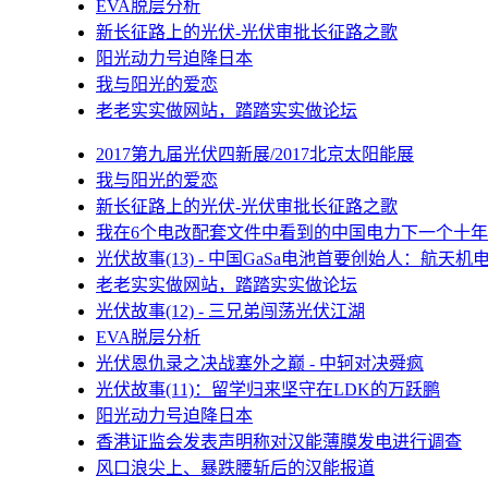
EVA脱层分析
新长征路上的光伏-光伏审批长征路之歌
阳光动力号迫降日本
我与阳光的爱恋
老老实实做网站，踏踏实实做论坛
2017第九届光伏四新展/2017北京太阳能展
我与阳光的爱恋
新长征路上的光伏-光伏审批长征路之歌
我在6个电改配套文件中看到的中国电力下一个十年
光伏故事(13) - 中国GaSa电池首要创始人：航天机
老老实实做网站，踏踏实实做论坛
光伏故事(12) - 三兄弟闯荡光伏江湖
EVA脱层分析
光伏恩仇录之决战塞外之巅 - 中轲对决舜疯
光伏故事(11)：留学归来坚守在LDK的万跃鹏
阳光动力号迫降日本
香港证监会发表声明称对汉能薄膜发电进行调查
风口浪尖上、暴跌腰斩后的汉能报道