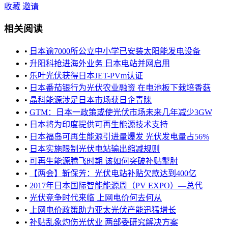
收藏
邀请
相关阅读
•
日本逾7000所公立中小学已安装太阳能发电设备
•
升阳科抢进海外业务 日本电站并网启用
•
乐叶光伏获得日本JET-PVm认证
•
日本番茄银行为光伏农业融资 在电池板下栽培香菇
•
晶科能源涉足日本市场获日企青睐
•
GTM：日本一政策或使光伏市场未来几年减少3GW
•
日本将为印度提供可再生能源技术支持
•
日本福岛可再生能源引进量爆发 光伏发电量占56%
•
日本实施限制光伏电站输出缩减规则
•
可再生能源腾飞时期 该如何突破补贴掣肘
•
【两会】靳保芳：光伏电站补贴欠款达到400亿
•
2017年日本国际智能能源周（PV EXPO）—总代
•
光伏竞争时代来临 上网电价何去何从
•
上网电价政策助力亚太光伏产能迅猛增长
•
补贴乱象灼伤光伏业 两部委研究解决方案