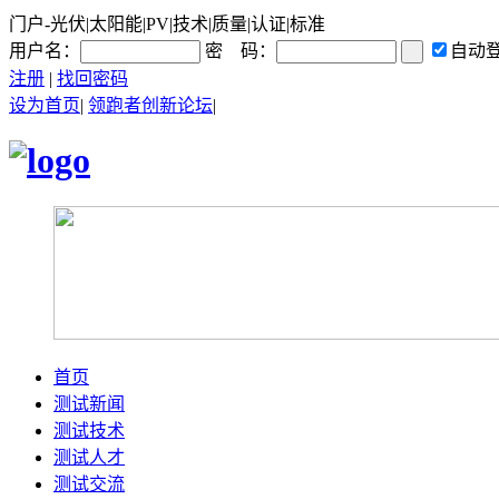
门户-光伏|太阳能|PV|技术|质量|认证|标准
用户名：
密 码：
自动
注册
|
找回密码
设为首页
|
领跑者创新论坛
|
首页
测试新闻
测试技术
测试人才
测试交流