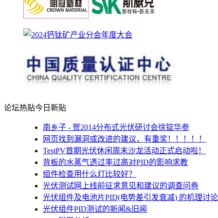
论坛热贴
今日新贴
南乡子 - 贺2014分布式光伏研讨会徐锭华参
网页找到漏洞或改进的建议，有重奖！！！！！
TestPV首期光伏休闲周末沙龙活动正式启动啦！
背板的水蒸气透过率过高对PID的影响求教
组件检查用什么灯比较好？
光伏测试网上线前征求意见和建议的调查问卷
光伏组件及电池片PID(电势差引发衰减) 的机理讨论
光伏组件PID测试的新闻&旧闻