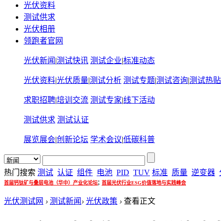
光伏资料
测试供求
光伏相册
领跑者官网
光伏新闻
|
测试快讯
测试企业
|
标准动态
光伏资料
|
光伏质量
|
测试分析
测试专题
|
测试咨询
|
测试热贴
求职招聘
|
培训交流
测试专家
|
线下活动
测试供求
测试认证
展览展会
|
创新论坛
学术会议
|
低碳科普
热门搜索
测试
认证
组件
电池
PID
TUV
标准
质量
逆变器
;
首届钙钛矿与叠层电池（华中）产业化论坛
首届光伏行业ESG价值落地与实践峰会
光伏测试网
›
测试新闻
›
光伏政策
›
查看正文