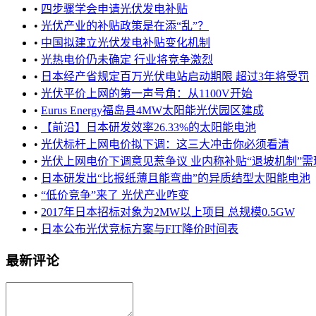
•
四步骤学会申请光伏发电补贴
•
光伏产业的补贴政策是在添“乱”？
•
中国拟建立光伏发电补贴变化机制
•
光热电价仍未确定 行业将竞争激烈
•
日本经产省规定百万光伏电站启动期限 超过3年将受罚
•
光伏平价上网的第一声号角：从1100V开始
•
Eurus Energy福岛县4MW太阳能光伏园区建成
•
【前沿】日本研发效率26.33%的太阳能电池
•
光伏标杆上网电价拟下调：这三大冲击你必须看清
•
光伏上网电价下调意见惹争议 业内称补贴“退坡机制”需理性
•
日本研发出“比报纸薄且能弯曲”的异质结型太阳能电池
•
“低价竞争”来了 光伏产业咋变
•
2017年日本招标对象为2MW以上项目 总规模0.5GW
•
日本公布光伏竞标方案与FIT降价时间表
最新评论