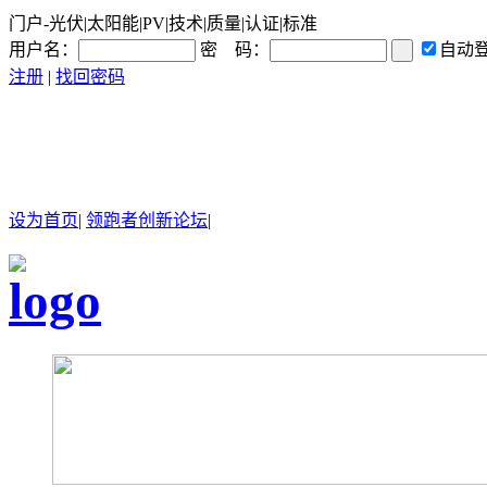
门户-光伏|太阳能|PV|技术|质量|认证|标准
用户名：
密 码：
自动
注册
|
找回密码
设为首页
|
领跑者创新论坛
|