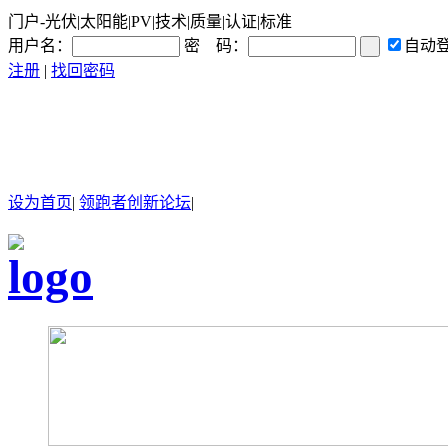
门户-光伏|太阳能|PV|技术|质量|认证|标准
用户名：
密 码：
自动
注册
|
找回密码
设为首页
|
领跑者创新论坛
|