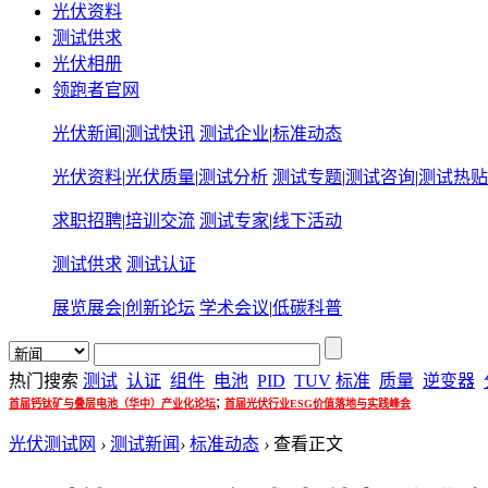
光伏资料
测试供求
光伏相册
领跑者官网
光伏新闻
|
测试快讯
测试企业
|
标准动态
光伏资料
|
光伏质量
|
测试分析
测试专题
|
测试咨询
|
测试热贴
求职招聘
|
培训交流
测试专家
|
线下活动
测试供求
测试认证
展览展会
|
创新论坛
学术会议
|
低碳科普
热门搜索
测试
认证
组件
电池
PID
TUV
标准
质量
逆变器
;
首届钙钛矿与叠层电池（华中）产业化论坛
首届光伏行业ESG价值落地与实践峰会
光伏测试网
›
测试新闻
›
标准动态
›
查看正文