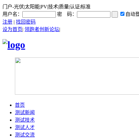
门户-光伏|太阳能|PV|技术|质量|认证|标准
用户名：
密 码：
自动
注册
|
找回密码
设为首页
|
领跑者创新论坛
|
首页
测试新闻
测试技术
测试人才
测试交流