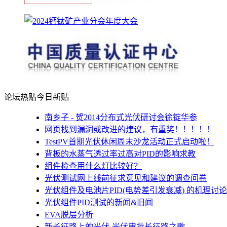
论坛热贴
今日新贴
南乡子 - 贺2014分布式光伏研讨会徐锭华参
网页找到漏洞或改进的建议，有重奖！！！！！
TestPV首期光伏休闲周末沙龙活动正式启动啦！
背板的水蒸气透过率过高对PID的影响求教
组件检查用什么灯比较好？
光伏测试网上线前征求意见和建议的调查问卷
光伏组件及电池片PID(电势差引发衰减) 的机理讨论
光伏组件PID测试的新闻&旧闻
EVA脱层分析
新长征路上的光伏-光伏审批长征路之歌