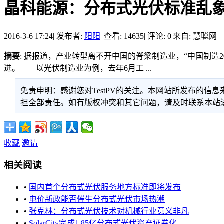
晶科能源：分布式光伏标准乱
2016-3-6 17:24
|
发布者:
阳阳
|
查看: 14635
|
评论: 0
|
来自: 慧聪网
摘要
: 据报道，产业转型离不开中国的脊梁制造业，“中国制造
进。 以光伏制造业为例，去年6月工 ...
免责申明：感谢您对TestPV的关注。本网站所发布的
担全部责任。如有版权冲突和其它问题，请及时联系本站进行处
收藏
邀请
相关阅读
•
国内首个分布式光伏服务地方标准即将发布
•
电价新政能否催生分布式光伏市场热潮
•
张克林：分布式光伏技术对机械行业意义非凡
•
SolarCity完成1.85亿分布式光伏资产证券化