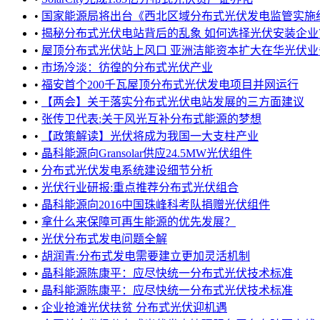
•
国家能源局将出台《西北区域分布式光伏发电监管实施细则
•
揭秘分布式光伏电站背后的乱象 如何选择光伏安装企业
•
屋顶分布式光伏站上风口 亚洲洁能资本扩大在华光伏业
•
市场冷淡：彷徨的分布式光伏产业
•
福安首个200千瓦屋顶分布式光伏发电项目并网运行
•
【两会】关于落实分布式光伏电站发展的三方面建议
•
张传卫代表:关于风光互补分布式能源的梦想
•
【政策解读】光伏将成为我国一大支柱产业
•
晶科能源向Gransolar供应24.5MW光伏组件
•
分布式光伏发电系统建设细节分析
•
光伏行业研报:重点推荐分布式光伏组合
•
晶科能源向2016中国珠峰科考队捐赠光伏组件
•
拿什么来保障可再生能源的优先发展？
•
光伏分布式发电问题全解
•
胡润青:分布式发电需要建立更加灵活机制
•
晶科能源陈康平：应尽快统一分布式光伏技术标准
•
晶科能源陈康平：应尽快统一分布式光伏技术标准
•
企业抢滩光伏扶贫 分布式光伏迎机遇