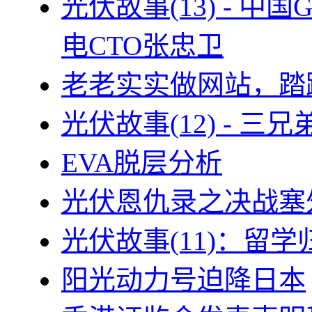
光伏故事(13) - 
电CTO张忠卫
老老实实做网站，踏
光伏故事(12) - 
EVA脱层分析
光伏恩仇录之决战塞外
光伏故事(11)：留
阳光动力号迫降日本