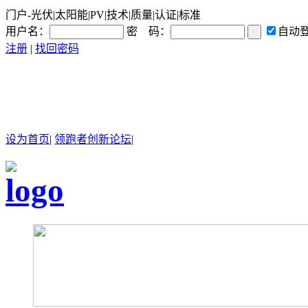
门户-光伏|太阳能|PV|技术|质量|认证|标准
用户名：
密 码：
自动
注册
|
找回密码
设为首页
|
领跑者创新论坛
|