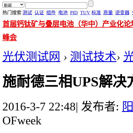
热门搜索
测试
认证
组件
电池
PID
TUV
标准
质量
逆变器
首届钙钛矿与叠层电池（华中）产业化论
峰会
光伏测试网
›
测试技术
›
施耐德三相UPS解
2016-3-7 22:48
|
发布者:
OFweek