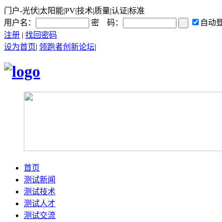
门户-光伏|太阳能|PV|技术|质量|认证|标准
用户名：
密 码：
自动
注册
|
找回密码
设为首页
|
领跑者创新论坛
|
首页
测试新闻
测试技术
测试人才
测试交流