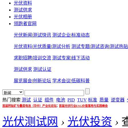
光伏资料
测试供求
光伏相册
领跑者官网
光伏新闻
|
测试快讯
测试企业
|
标准动态
光伏资料
|
光伏质量
|
测试分析
测试专题
|
测试咨询
|
测试热贴
求职招聘
|
培训交流
测试专家
|
线下活动
测试供求
测试认证
展览展会
|
创新论坛
学术会议
|
低碳科普
热门搜索
测试
认证
组件
电池
PID
TUV
标准
质量
逆变器
;
首届钙钛矿与叠层电池（华中）产业化论坛
首届光伏行业ESG价值落地与实践峰会
光伏测试网
›
光伏投资
›