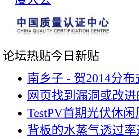
论坛热贴
今日新贴
南乡子 - 贺2014
网页找到漏洞或改进
TestPV首期光伏
背板的水蒸气透过率