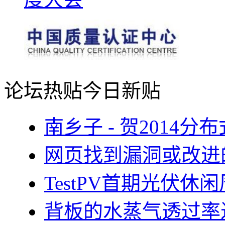
论坛热贴
今日新贴
南乡子 - 贺2014
网页找到漏洞或改进
TestPV首期光伏
背板的水蒸气透过率