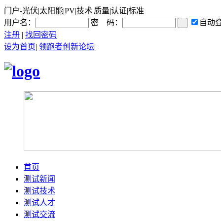
门户-光伏|太阳能|PV|技术|质量|认证|标准
用户名：
密 码：
自动
注册
|
找回密码
设为首页
|
领跑者创新论坛
|
首页
测试新闻
测试技术
测试人才
测试交流