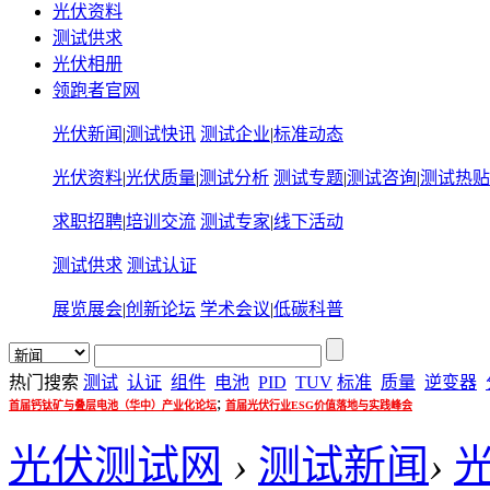
光伏资料
测试供求
光伏相册
领跑者官网
光伏新闻
|
测试快讯
测试企业
|
标准动态
光伏资料
|
光伏质量
|
测试分析
测试专题
|
测试咨询
|
测试热贴
求职招聘
|
培训交流
测试专家
|
线下活动
测试供求
测试认证
展览展会
|
创新论坛
学术会议
|
低碳科普
热门搜索
测试
认证
组件
电池
PID
TUV
标准
质量
逆变器
;
首届钙钛矿与叠层电池（华中）产业化论坛
首届光伏行业ESG价值落地与实践峰会
光伏测试网
›
测试新闻
›