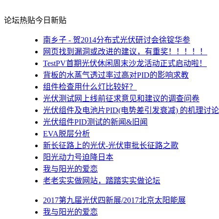
论坛热贴
今日新贴
南乡子 - 贺2014分布式光伏研讨会徐锭华参
网页找到漏洞或改进的建议，有重奖！！！！！
TestPV首期光伏休闲周末沙龙活动正式启动啦！
背板的水蒸气透过率过高对PID的影响求教
组件检查用什么灯比较好？
光伏测试网上线前征求意见和建议的调查问卷
光伏组件及电池片PID(电势差引发衰减) 的机理讨论
光伏组件PID测试的新闻&旧闻
EVA脱层分析
新长征路上的光伏-光伏审批长征路之歌
阳光动力号迫降日本
我与阳光的爱恋
老老实实做网站，踏踏实实做论坛
2017第九届光伏四新展/2017北京太阳能展
我与阳光的爱恋