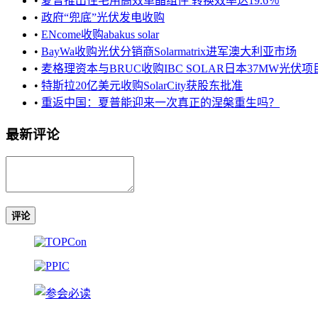
•
夏普推出住宅用高效单晶组件 转换效率达19.6％
•
政府“兜底”光伏发电收购
•
ENcome收购abakus solar
•
BayWa收购光伏分销商Solarmatrix进军澳大利亚市场
•
麦格理资本与BRUC收购IBC SOLAR日本37MW光伏项
•
特斯拉20亿美元收购SolarCity获股东批准
•
重返中国：夏普能迎来一次真正的涅槃重生吗？
最新评论
评论