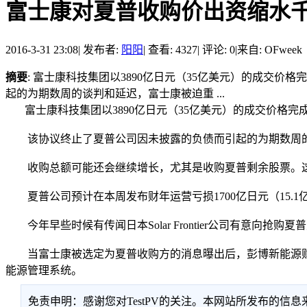
富士康对夏普收购价出资缩水
2016-3-31 23:08
|
发布者:
阳阳
|
查看: 4327
|
评论: 0
|
来自: OFweek
摘要
: 富士康科技集团以3890亿日元（35亿美元）的成交
起的为期数周的谈判和延迟，富士康被迫重 ...
富士康科技集团以3890亿日元（35亿美元）的成交价格完成
该协议终止了夏普公司因未披露的负债而引起的为期数周的谈
收购总额可能还会继续增长，尤其是收购夏普剩余股票。这可
夏普公司预计在本周发布财年运营亏损1700亿日元（15.
今年早些时候有传闻日本Solar Frontier公司有意向抢购夏普太阳
当富士康被选定为夏普收购方的消息曝出后，彭博新能源财经（BN
能源管理系统。
免责申明：感谢您对TestPV的关注。本网站所发布的