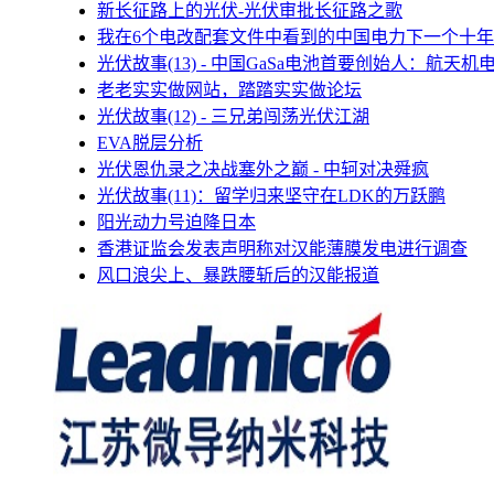
新长征路上的光伏-光伏审批长征路之歌
我在6个电改配套文件中看到的中国电力下一个十年
光伏故事(13) - 中国GaSa电池首要创始人：航天机
老老实实做网站，踏踏实实做论坛
光伏故事(12) - 三兄弟闯荡光伏江湖
EVA脱层分析
光伏恩仇录之决战塞外之巅 - 中轲对决舜疯
光伏故事(11)：留学归来坚守在LDK的万跃鹏
阳光动力号迫降日本
香港证监会发表声明称对汉能薄膜发电进行调查
风口浪尖上、暴跌腰斩后的汉能报道