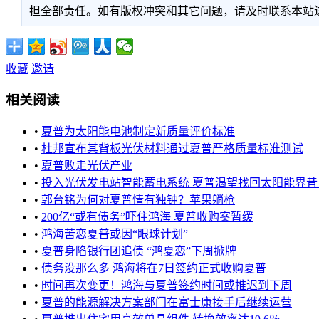
担全部责任。如有版权冲突和其它问题，请及时联系本站进行处
收藏
邀请
相关阅读
•
夏普为太阳能电池制定新质量评价标准
•
杜邦宣布其背板光伏材料通过夏普严格质量标准测试
•
夏普败走光伏产业
•
投入光伏发电站智能蓄电系统 夏普渴望找回太阳能界昔日荣
•
郭台铭为何对夏普情有独钟？苹果躺枪
•
200亿“或有债务”吓住鸿海 夏普收购案暂缓
•
鸿海苦恋夏普或因“眼球计划”
•
夏普身陷银行团追债 “鸿夏恋”下周掀牌
•
债务没那么多 鸿海将在7日签约正式收购夏普
•
时间再次变更！鸿海与夏普签约时间或推迟到下周
•
夏普的能源解决方案部门在富士康接手后继续运营