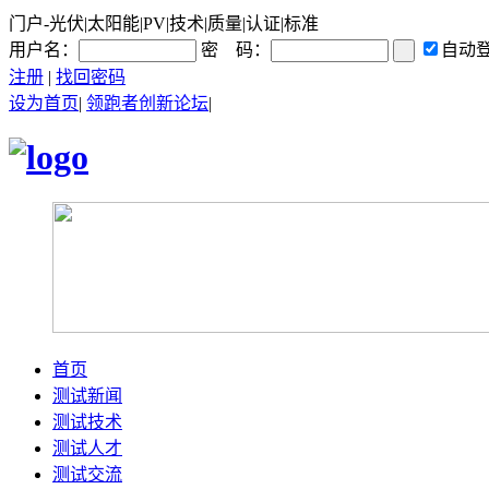
门户-光伏|太阳能|PV|技术|质量|认证|标准
用户名：
密 码：
自动
注册
|
找回密码
设为首页
|
领跑者创新论坛
|
首页
测试新闻
测试技术
测试人才
测试交流