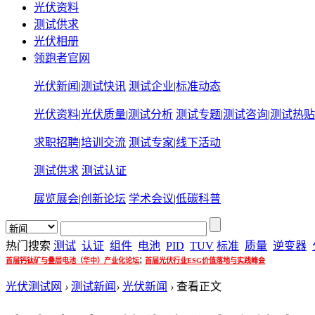
光伏资料
测试供求
光伏相册
领跑者官网
光伏新闻
|
测试快讯
测试企业
|
标准动态
光伏资料
|
光伏质量
|
测试分析
测试专题
|
测试咨询
|
测试热贴
求职招聘
|
培训交流
测试专家
|
线下活动
测试供求
测试认证
展览展会
|
创新论坛
学术会议
|
低碳科普
热门搜索
测试
认证
组件
电池
PID
TUV
标准
质量
逆变器
;
首届钙钛矿与叠层电池（华中）产业化论坛
首届光伏行业ESG价值落地与实践峰会
光伏测试网
›
测试新闻
›
光伏新闻
›
查看正文