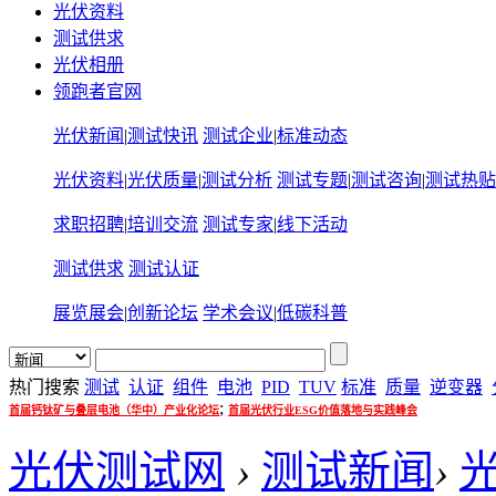
光伏资料
测试供求
光伏相册
领跑者官网
光伏新闻
|
测试快讯
测试企业
|
标准动态
光伏资料
|
光伏质量
|
测试分析
测试专题
|
测试咨询
|
测试热贴
求职招聘
|
培训交流
测试专家
|
线下活动
测试供求
测试认证
展览展会
|
创新论坛
学术会议
|
低碳科普
热门搜索
测试
认证
组件
电池
PID
TUV
标准
质量
逆变器
;
首届钙钛矿与叠层电池（华中）产业化论坛
首届光伏行业ESG价值落地与实践峰会
光伏测试网
›
测试新闻
›