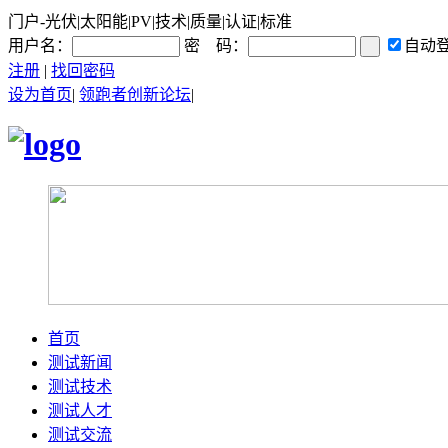
门户-光伏|太阳能|PV|技术|质量|认证|标准
用户名：
密 码：
自动
注册
|
找回密码
设为首页
|
领跑者创新论坛
|
首页
测试新闻
测试技术
测试人才
测试交流