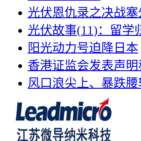
光伏恩仇录之决战塞外
光伏故事(11)：留
阳光动力号迫降日本
香港证监会发表声明
风口浪尖上、暴跌腰