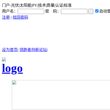
门户-光伏|太阳能|PV|技术|质量|认证|标准
用户名：
密 码：
自动
注册
|
找回密码
设为首页
|
领跑者创新论坛
|