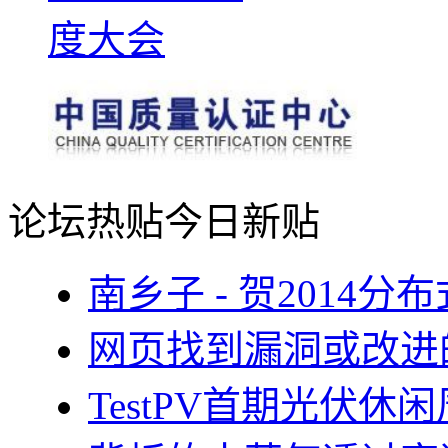
论坛热贴
今日新贴
南乡子 - 贺2014
网页找到漏洞或改进
TestPV首期光伏