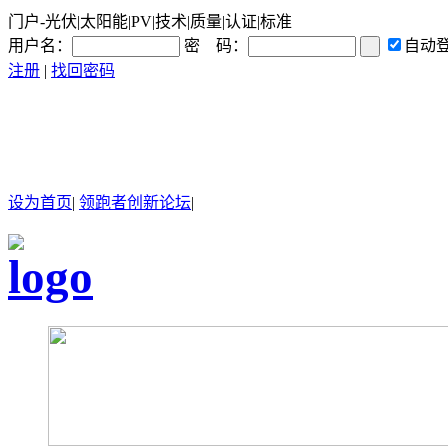
门户-光伏|太阳能|PV|技术|质量|认证|标准
用户名：
密 码：
自动
注册
|
找回密码
设为首页
|
领跑者创新论坛
|