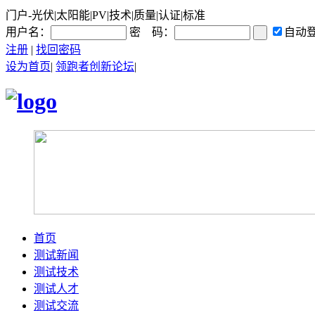
门户-光伏|太阳能|PV|技术|质量|认证|标准
用户名：
密 码：
自动
注册
|
找回密码
设为首页
|
领跑者创新论坛
|
首页
测试新闻
测试技术
测试人才
测试交流