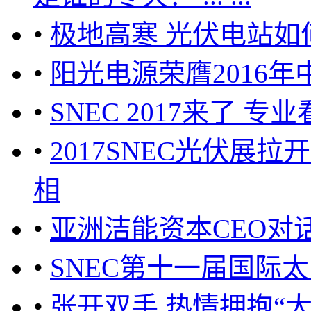
•
极地高寒 光伏电站如
•
阳光电源荣膺2016
•
SNEC 2017来了 
•
2017SNEC光伏展
相
•
亚洲洁能资本CEO对话
•
SNEC第十一届国际
•
张开双手,热情拥抱“太阳