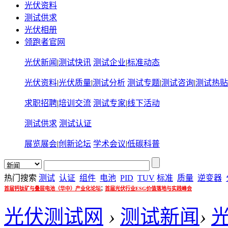
光伏资料
测试供求
光伏相册
领跑者官网
光伏新闻
|
测试快讯
测试企业
|
标准动态
光伏资料
|
光伏质量
|
测试分析
测试专题
|
测试咨询
|
测试热贴
求职招聘
|
培训交流
测试专家
|
线下活动
测试供求
测试认证
展览展会
|
创新论坛
学术会议
|
低碳科普
热门搜索
测试
认证
组件
电池
PID
TUV
标准
质量
逆变器
;
首届钙钛矿与叠层电池（华中）产业化论坛
首届光伏行业ESG价值落地与实践峰会
光伏测试网
›
测试新闻
›