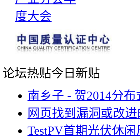
论坛热贴
今日新贴
南乡子 - 贺2014
网页找到漏洞或改进
TestPV首期光伏