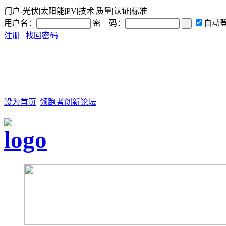
门户-光伏|太阳能|PV|技术|质量|认证|标准
用户名：
密 码：
自动
注册
|
找回密码
设为首页
|
领跑者创新论坛
|