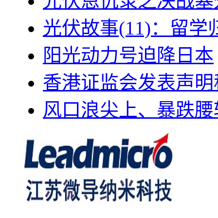
光伏恩仇录之决战塞外
光伏故事(11)：留
阳光动力号迫降日本
香港证监会发表声明
风口浪尖上、暴跌腰