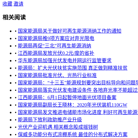
收藏
邀请
相关阅读
•
国家能源局关于做好可再生能源消纳工作的通知
•
国家能源局推9项方案应对弃光限电
•
能源局再促“三北”可再生能源消纳
•
江西能源局发放光伏0.2元/度的省补
•
华东能源局加强光伏发电并网运行监管要求
•
能源局：扩大光伏扶贫实施范围 真正做到精准扶贫
•
国家能源局批准光伏、光热行业标准
•
国家能源局：“十三五”能源规划要突出目标导向和问题导向 
•
国家能源局落实光伏发电建设条件 各地弃光率不能超过
•
江西能源局：6月1日起暂停地面光伏项目备案
•
国家能源局副局长王晓林：2020年光伏装机110GW
•
国家能源局发文推进电储能市场化进度 利好可再生能源
•
能源局下放利政助推产业升级
•
光伏产业迎机遇 相关概念股成摇钱树
•
保威多功能分布式凉棚系统 最佳的分布式解决方案