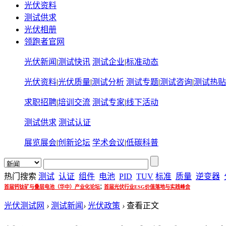
光伏资料
测试供求
光伏相册
领跑者官网
光伏新闻
|
测试快讯
测试企业
|
标准动态
光伏资料
|
光伏质量
|
测试分析
测试专题
|
测试咨询
|
测试热贴
求职招聘
|
培训交流
测试专家
|
线下活动
测试供求
测试认证
展览展会
|
创新论坛
学术会议
|
低碳科普
热门搜索
测试
认证
组件
电池
PID
TUV
标准
质量
逆变器
;
首届钙钛矿与叠层电池（华中）产业化论坛
首届光伏行业ESG价值落地与实践峰会
光伏测试网
›
测试新闻
›
光伏政策
›
查看正文