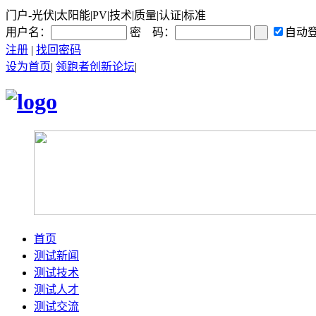
门户-光伏|太阳能|PV|技术|质量|认证|标准
用户名：
密 码：
自动
注册
|
找回密码
设为首页
|
领跑者创新论坛
|
首页
测试新闻
测试技术
测试人才
测试交流