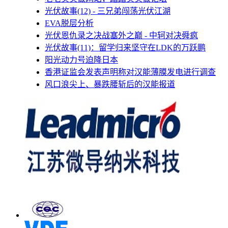
光伏故事(12) - 三兄弟闯荡光伏江湖
EVA脱层分析
光伏恩仇录之决战塞外之巅 - 中轲对决舜疯
光伏故事(11)：留学归来坚守在LDK的万跃鹏
阳光动力号迫降日本
香港证监会发表声明称对汉能薄膜发电进行调查
风口浪尖上、暴跌腰斩后的汉能报道