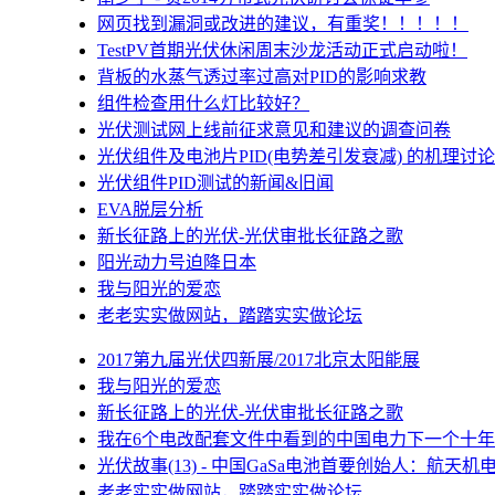
网页找到漏洞或改进的建议，有重奖！！！！！
TestPV首期光伏休闲周末沙龙活动正式启动啦！
背板的水蒸气透过率过高对PID的影响求教
组件检查用什么灯比较好？
光伏测试网上线前征求意见和建议的调查问卷
光伏组件及电池片PID(电势差引发衰减) 的机理讨论
光伏组件PID测试的新闻&旧闻
EVA脱层分析
新长征路上的光伏-光伏审批长征路之歌
阳光动力号迫降日本
我与阳光的爱恋
老老实实做网站，踏踏实实做论坛
2017第九届光伏四新展/2017北京太阳能展
我与阳光的爱恋
新长征路上的光伏-光伏审批长征路之歌
我在6个电改配套文件中看到的中国电力下一个十年
光伏故事(13) - 中国GaSa电池首要创始人：航天机
老老实实做网站，踏踏实实做论坛