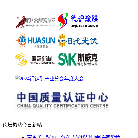
论坛热贴
今日新贴
南乡子 - 贺2014分布式光伏研讨会徐锭华参