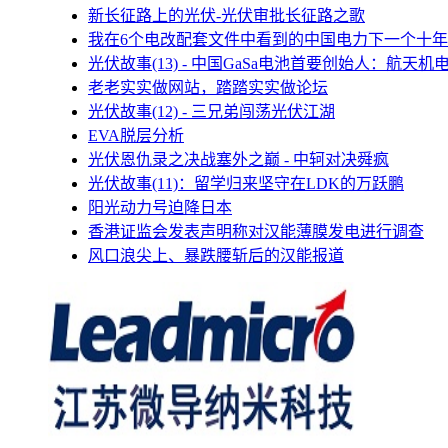
新长征路上的光伏-光伏审批长征路之歌
我在6个电改配套文件中看到的中国电力下一个十年
光伏故事(13) - 中国GaSa电池首要创始人：航天机
老老实实做网站，踏踏实实做论坛
光伏故事(12) - 三兄弟闯荡光伏江湖
EVA脱层分析
光伏恩仇录之决战塞外之巅 - 中轲对决舜疯
光伏故事(11)：留学归来坚守在LDK的万跃鹏
阳光动力号迫降日本
香港证监会发表声明称对汉能薄膜发电进行调查
风口浪尖上、暴跌腰斩后的汉能报道