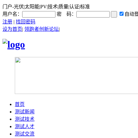
门户-光伏|太阳能|PV|技术|质量|认证|标准
用户名：
密 码：
自动
注册
|
找回密码
设为首页
|
领跑者创新论坛
|
首页
测试新闻
测试技术
测试人才
测试交流