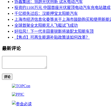
•
协鑫集团：领跑光伏创新 试水电动汽车
•
投资约1100万元 中国首座光伏屋顶电动汽车充电站建成
•
千亿损失过后：汉能押宝太阳能汽车
•
上海市经济信息化委等关于上海市鼓励购买和使用新能源汽车
•
全球首架全太阳能无人飞艇试飞成功
•
好拉风！下一代丰田普锐斯将装配太阳能车顶
•
【焦点】可再生能源补贴政策该如何改革？
最新评论
评论