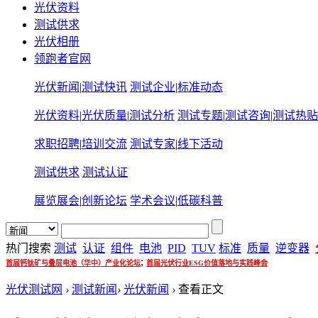
光伏资料
测试供求
光伏相册
领跑者官网
光伏新闻
|
测试快讯
测试企业
|
标准动态
光伏资料
|
光伏质量
|
测试分析
测试专题
|
测试咨询
|
测试热贴
求职招聘
|
培训交流
测试专家
|
线下活动
测试供求
测试认证
展览展会
|
创新论坛
学术会议
|
低碳科普
热门搜索
测试
认证
组件
电池
PID
TUV
标准
质量
逆变器
;
首届钙钛矿与叠层电池（华中）产业化论坛
首届光伏行业ESG价值落地与实践峰会
光伏测试网
›
测试新闻
›
光伏新闻
›
查看正文