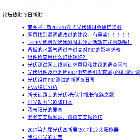
论坛热贴
今日新贴
南乡子 - 贺2014分布式光伏研讨会徐锭华参
网页找到漏洞或改进的建议，有重奖！！！！！
TestPV首期光伏休闲周末沙龙活动正式启动啦！
背板的水蒸气透过率过高对PID的影响求教
组件检查用什么灯比较好？
光伏测试网上线前征求意见和建议的调查问卷
光伏组件及电池片PID(电势差引发衰减) 的机理讨论
光伏组件PID测试的新闻&旧闻
EVA脱层分析
新长征路上的光伏-光伏审批长征路之歌
阳光动力号迫降日本
我与阳光的爱恋
老老实实做网站，踏踏实实做论坛
2017第九届光伏四新展/2017北京太阳能展
我与阳光的爱恋