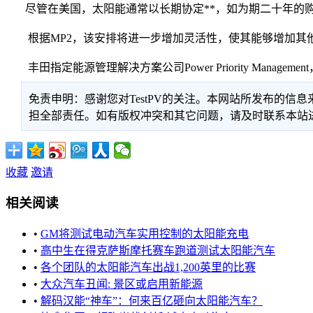
尽管在美国，太阳能通常以长期协定**，如为期二十年的购
根据MP2，该安排将进一步增加灵活性，使其能够增加其
丰田指定能源管理解决方案公司Power Priority Managem
免责申明：感谢您对TestPV的关注。本网站所发布的
担全部责任。如有版权冲突和其它问题，请及时联系本站进行处
收藏
邀请
相关阅读
•
GM将测试电动汽车实用控制的太阳能充电
•
高中生在得克萨斯摩托赛车跑道测试太阳能汽车
•
各个团队的太阳能汽车出战1,200英里的比赛
•
大众汽车丑闻: 景区或启用新能源
•
解码汉能“神车”：何来百亿砸向太阳能汽车？