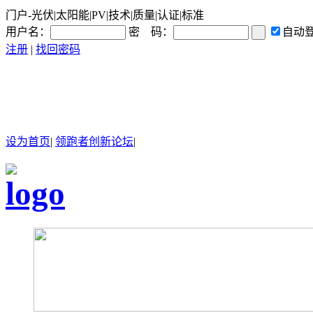
门户-光伏|太阳能|PV|技术|质量|认证|标准
用户名：
密 码：
自动
注册
|
找回密码
设为首页
|
领跑者创新论坛
|