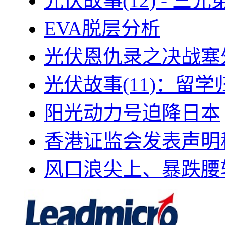
光伏故事(12) - 
EVA脱层分析
光伏恩仇录之决战塞外
光伏故事(11)：留
阳光动力号迫降日本
香港证监会发表声明
风口浪尖上、暴跌腰