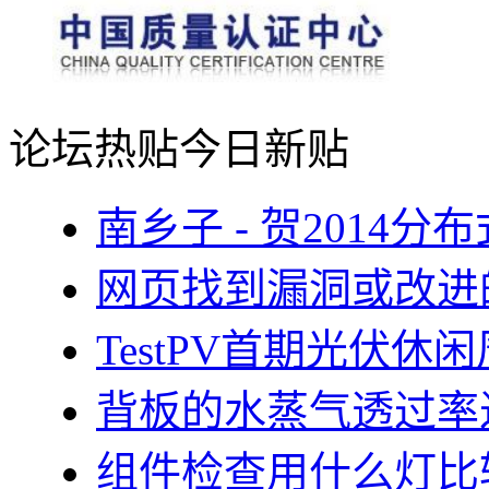
论坛热贴
今日新贴
南乡子 - 贺2014
网页找到漏洞或改进
TestPV首期光伏
背板的水蒸气透过率
组件检查用什么灯比