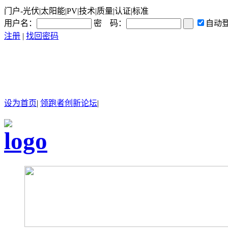
门户-光伏|太阳能|PV|技术|质量|认证|标准
用户名：
密 码：
自动
注册
|
找回密码
设为首页
|
领跑者创新论坛
|