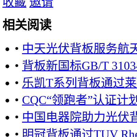
收藏
邀请
相关阅读
•
中天光伏背板服务航
•
背板新国标GB/T 310
•
乐凯T系列背板通过莱茵2
•
CQC“领跑者”认证
•
中国电器院助力光伏背
•
明冠背板通过TUV Rhein