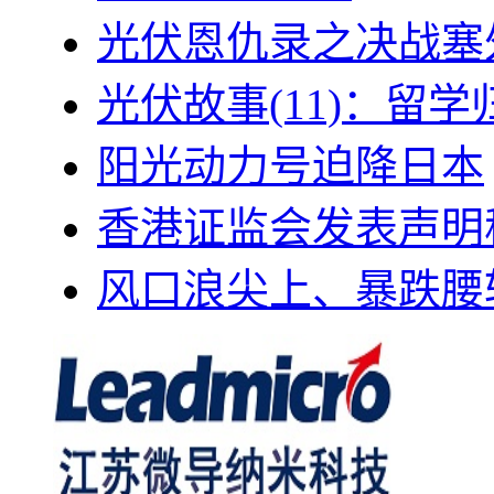
光伏恩仇录之决战塞外
光伏故事(11)：留
阳光动力号迫降日本
香港证监会发表声明
风口浪尖上、暴跌腰