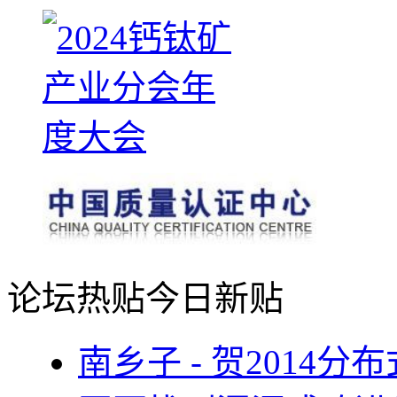
论坛热贴
今日新贴
南乡子 - 贺2014