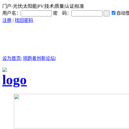
门户-光伏|太阳能|PV|技术|质量|认证|标准
用户名：
密 码：
自动
注册
|
找回密码
设为首页
|
领跑者创新论坛
|