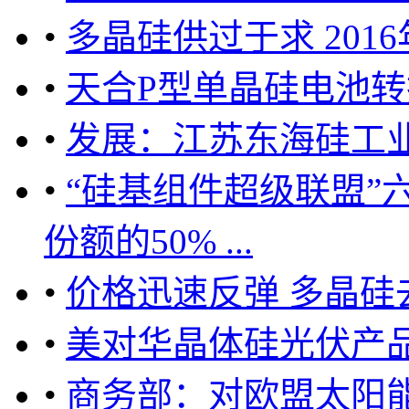
•
多晶硅供过于求 201
•
天合P型单晶硅电池转换
•
发展：江苏东海硅工业
•
“硅基组件超级联盟”
份额的50% ...
•
价格迅速反弹 多晶硅
•
美对华晶体硅光伏产
•
商务部：对欧盟太阳